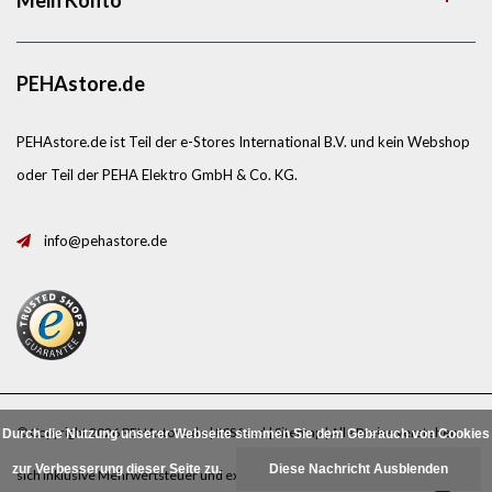
Mein Konto
PEHAstore.de
PEHAstore.de ist Teil der e-Stores International B.V. und kein Webshop
oder Teil der PEHA Elektro GmbH & Co. KG.
info@pehastore.de
© Copyright 2026 PEHAstore.de |
RSS feed
|
Sitemap
| Alle Preise verstehen
Durch die Nutzung unserer Webseite stimmen Sie dem Gebrauch von Cookies
zur Verbesserung dieser Seite zu.
Diese Nachricht Ausblenden
sich inklusive Mehrwertsteuer und exklusive
Porto
.