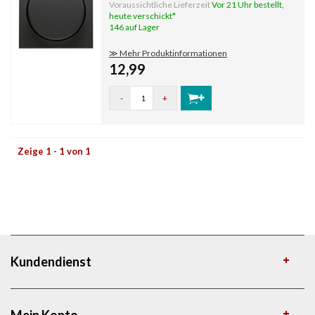
Thermoplast Werkstoff: Kunststoff
Voraussichtliche Lieferzeit
Vor 21 Uhr bestellt,
Befestigungsart: Schraubbefestigung
heute verschickt*
Aufdruck/Kennzeichnung: ohne Aufdruck
146 auf Lager
Kontrollfenster/Lichtausl
≫ Mehr Produktinformationen
12,99
-
+
Zeige 1 - 1 von 1
Kundendienst