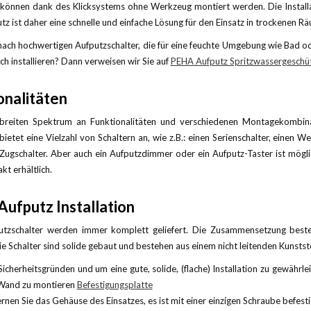
können dank des Klicksystems ohne Werkzeug montiert werden. Die Installat
z ist daher eine schnelle und einfache Lösung für den Einsatz in trockenen R
nach hochwertigen Aufputzschalter, die für eine feuchte Umgebung wie Bad o
h installieren? Dann verweisen wir Sie auf
PEHA Aufputz Spritzwassergeschü
onalitäten
breiten Spektrum an Funktionalitäten und verschiedenen Montagekombin
ietet eine Vielzahl von Schaltern an, wie z.B.: einen Serienschalter, einen 
Zugschalter. Aber auch ein Aufputzdimmer oder ein Aufputz-Taster ist mögli
kt erhältlich.
ufputz Installation
tzschalter werden immer komplett geliefert. Die Zusammensetzung beste
 Schalter sind solide gebaut und bestehen aus einem nicht leitenden Kunststoff
Sicherheitsgründen und um eine gute, solide, (flache) Installation zu gewährle
Wand zu montieren
Befestigungsplatte
ernen Sie das Gehäuse des Einsatzes, es ist mit einer einzigen Schraube befesti