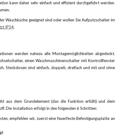
ion kann daher sehr einfach und effizient durchgeführt werden.
äumen.
der Waschküche geeignet sind oder wollen Sie Aufputzschalter im
tzt IP54
.
ationen werden nahezu alle Montagemöglichkeiten abgedeckt.
Wechselschalter, einen Waschmaschinenschalter mit Kontrollfenster
ch. Steckdosen sind einfach, doppelt, dreifach und mit und ohne
ht aus dem Grundelement (das die Funktion erfüllt) und dem
. Die Installation erfolgt in den folgenden 6 Schritten:
isten, empfehlen wir, zuerst eine feuerfeste Befestigungsplatte an
gt