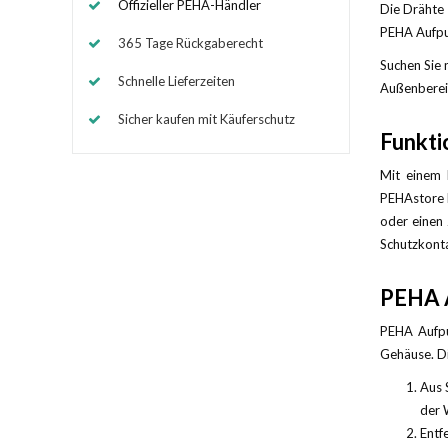
Offizieller PEHA-Händler
Die Drähte 
PEHA Aufput
365 Tage Rückgaberecht
Suchen Sie 
Schnelle Lieferzeiten
Außenbereic
Sicher kaufen mit Käuferschutz
Funkti
Mit einem 
PEHAstore b
oder einen 
Schutzkonta
PEHA A
PEHA Aufpu
Gehäuse. Die
Aus 
der 
Entf