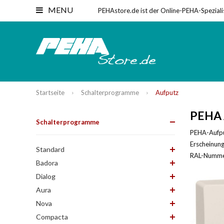
MENU
PEHAstore.de ist der Online-PEHA-Speziali
Startseite
Schalterprogramme
Aufputz
PEHA 
Schalterprogramme
PEHA-Aufpu
Erscheinung
Standard
RAL-Numme
Badora
Dialog
Aura
Nova
Compacta