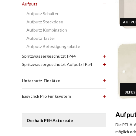
Aufputz
Aufputz Schalter
Aufputz Steckdose
AUFPU
Aufputz Kombination
Aufputz Taster
Aufputz Befestigungsplatte
Spritzwassergeschützt IP44
Spritzwassergeschützt Aufputz IP54
Unterputz-Einsätze
BEFE
Easyclick Pro Funksystem
Aufput
Deshalb PEHAstore.de
Die PEHA-Au
möglich ode