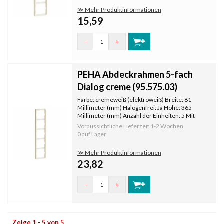
≫ Mehr Produktinformationen
15,59
-
+
PEHA Abdeckrahmen 5-fach
Dialog creme (95.575.03)
Farbe: cremeweiß (elektroweiß) Breite: 81
Millimeter (mm) Halogenfrei: Ja Höhe: 365
Millimeter (mm) Anzahl der Einheiten: 5 Mit
Klappdeckel: Nein Oberflächenschutz:
Voraussichtliche Lieferzeit
1-2 Wochen
unbehandelt Textfeld/Beschriftungsfläche: Nein
0 auf Lager
Werkstoffgüte: Thermoplast Werkstoff
≫ Mehr Produktinformationen
23,82
-
+
Zeige 1 - 5 von 5