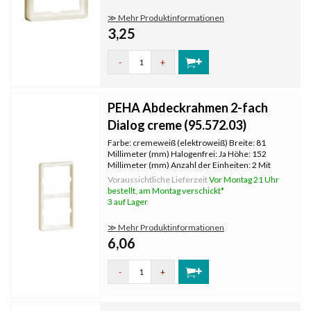
≫ Mehr Produktinformationen
3,25
-
+
PEHA Abdeckrahmen 2-fach
Dialog creme (95.572.03)
Farbe: cremeweiß (elektroweiß) Breite: 81
Millimeter (mm) Halogenfrei: Ja Höhe: 152
Millimeter (mm) Anzahl der Einheiten: 2 Mit
Klappdeckel: Nein Oberflächenschutz:
Voraussichtliche Lieferzeit
Vor Montag 21 Uhr
unbehandelt Textfeld/Beschriftungsfläche: Nein
bestellt, am Montag verschickt*
Werkstoffgüte: Thermoplast Werkstoff
3 auf Lager
≫ Mehr Produktinformationen
6,06
-
+