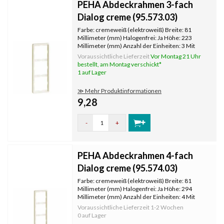
PEHA Abdeckrahmen 3-fach
Dialog creme (95.573.03)
Farbe: cremeweiß (elektroweiß) Breite: 81
Millimeter (mm) Halogenfrei: Ja Höhe: 223
Millimeter (mm) Anzahl der Einheiten: 3 Mit
Klappdeckel: Nein Oberflächenschutz:
Voraussichtliche Lieferzeit
Vor Montag 21 Uhr
unbehandelt Textfeld/Beschriftungsfläche: Nein
bestellt, am Montag verschickt*
Werkstoffgüte: Thermoplast Werkstoff
1 auf Lager
≫ Mehr Produktinformationen
9,28
-
+
PEHA Abdeckrahmen 4-fach
Dialog creme (95.574.03)
Farbe: cremeweiß (elektroweiß) Breite: 81
Millimeter (mm) Halogenfrei: Ja Höhe: 294
Millimeter (mm) Anzahl der Einheiten: 4 Mit
Klappdeckel: Nein Oberflächenschutz:
Voraussichtliche Lieferzeit
1-2 Wochen
unbehandelt Textfeld/Beschriftungsfläche: Nein
0 auf Lager
Werkstoffgüte: Thermoplast Werkstoff