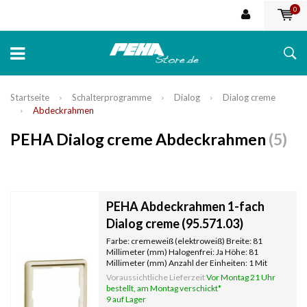
0
Startseite
Schalterprogramme
Dialog
Dialog creme
Abdeckrahmen
PEHA Dialog creme Abdeckrahmen
(5)
PEHA Abdeckrahmen 1-fach
Dialog creme (95.571.03)
Farbe: cremeweiß (elektroweiß) Breite: 81
Millimeter (mm) Halogenfrei: Ja Höhe: 81
Millimeter (mm) Anzahl der Einheiten: 1 Mit
Klappdeckel: Nein Oberflächenschutz:
Voraussichtliche Lieferzeit
Vor Montag 21 Uhr
unbehandelt Textfeld/Beschriftungsfläche: Nein
bestellt, am Montag verschickt*
Werkstoffgüte: Thermoplast Werkstoff:
9 auf Lager