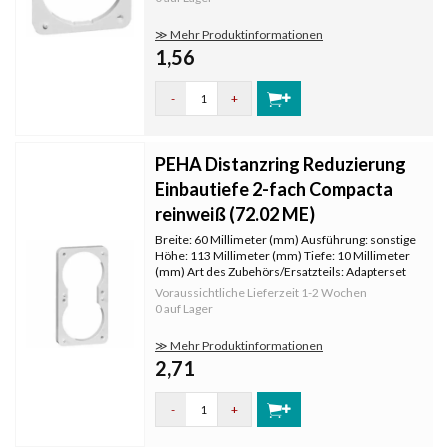
≫ Mehr Produktinformationen
1,56
-
+
PEHA Distanzring Reduzierung
Einbautiefe 2-fach Compacta
reinweiß (72.02 ME)
Breite: 60 Millimeter (mm) Ausführung: sonstige
Höhe: 113 Millimeter (mm) Tiefe: 10 Millimeter
(mm) Art des Zubehörs/Ersatzteils: Adapterset
für Abdeckungen 72.02ME
Voraussichtliche Lieferzeit
1-2 Wochen
0 auf Lager
≫ Mehr Produktinformationen
2,71
-
+