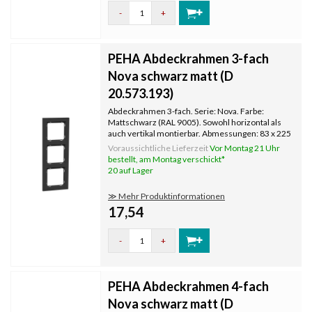
-
+
PEHA Abdeckrahmen 3-fach
Nova schwarz matt (D
20.573.193)
Abdeckrahmen 3-fach. Serie: Nova. Farbe:
Mattschwarz (RAL 9005). Sowohl horizontal als
auch vertikal montierbar. Abmessungen: 83 x 225
mm.
Voraussichtliche Lieferzeit
Vor Montag 21 Uhr
bestellt, am Montag verschickt*
20 auf Lager
≫ Mehr Produktinformationen
17,54
-
+
PEHA Abdeckrahmen 4-fach
Nova schwarz matt (D