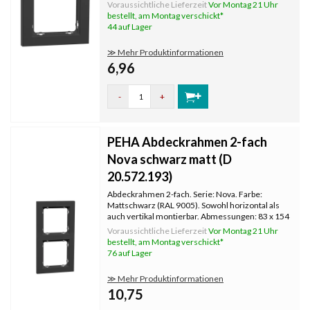
Voraussichtliche Lieferzeit
Vor Montag 21 Uhr
bestellt, am Montag verschickt*
44 auf Lager
≫ Mehr Produktinformationen
6,96
-
+
PEHA Abdeckrahmen 2-fach
Nova schwarz matt (D
20.572.193)
Abdeckrahmen 2-fach. Serie: Nova. Farbe:
Mattschwarz (RAL 9005). Sowohl horizontal als
auch vertikal montierbar. Abmessungen: 83 x 154
mm.
Voraussichtliche Lieferzeit
Vor Montag 21 Uhr
bestellt, am Montag verschickt*
76 auf Lager
≫ Mehr Produktinformationen
10,75