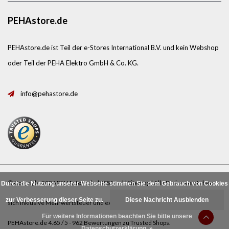
PEHAstore.de
PEHAstore.de ist Teil der e-Stores International B.V. und kein Webshop
oder Teil der PEHA Elektro GmbH & Co. KG.
info@pehastore.de
© Copyright 2026 PEHAstore.de |
RSS feed
|
Sitemap
| Alle Preise verstehen
Durch die Nutzung unserer Webseite stimmen Sie dem Gebrauch von Cookies
zur Verbesserung dieser Seite zu.
Diese Nachricht Ausblenden
sich inklusive Mehrwertsteuer und exklusive
Porto
.
Für weitere Informationen beachten Sie bitte unsere
PEHAstore.de
4.65
/
5
-
962
Bewertungen zu
Trusted Shops
.
Datenschutzerklärung. »