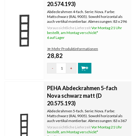
20.574.193)
Abdeckrahmen 4-fach. Serie: Nova. Farbe:
Mattschwarz (RAL 9005). Sowohl horizontal als
auch vertikal montierbar. Abmessungen: 83 x 296
mm.
Voraussichtliche Lieferzeit
Vor Montag 21 Uhr
bestellt, am Montag verschickt*
6 auf Lager
≫ Mehr Produktinformationen
28,82
-
+
PEHA Abdeckrahmen 5-fach
Nova schwarz matt (D
20.575.193)
Abdeckrahmen 5-fach. Serie: Nova. Farbe:
Mattschwarz (RAL 9005). Sowohl horizontal als
auch vertikal montierbar. Abmessungen: 83 x 367
mm.
Voraussichtliche Lieferzeit
Vor Montag 21 Uhr
bestellt, am Montag verschickt*