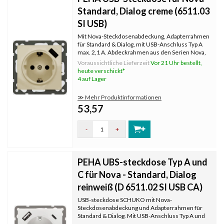
Standard, Dialog creme (6511.03
SI USB)
Mit Nova-Steckdosenabdeckung, Adapterrahmen
für Standard & Dialog, mit USB-Anschluss Typ A
max. 2,1 A. Abdeckrahmen aus den Serien Nova,
Standard oder Dialog müssen separat bestellt
Voraussichtliche Lieferzeit
Vor 21 Uhr bestellt,
werden.
heute verschickt*
4 auf Lager
≫ Mehr Produktinformationen
53,57
-
+
PEHA UBS-steckdose Typ A und
C für Nova - Standard, Dialog
reinweiß (D 6511.02 SI USB CA)
USB-steckdose SCHUKO mit Nova-
Steckdosenabdeckung und Adapterrahmen für
Standard & Dialog. Mit USB-Anschluss Typ A und
Typ C. Abdeckrahmen aus den Serien Nova,