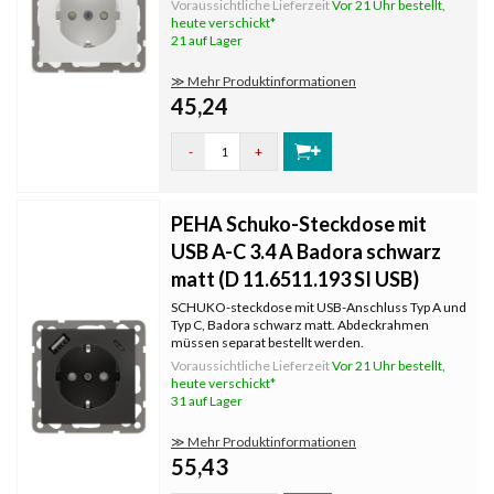
Voraussichtliche Lieferzeit
Vor 21 Uhr bestellt,
Standard oder Dialog müssen separat bestellt
heute verschickt*
werden. Farbe: reinweiß.
21 auf Lager
≫ Mehr Produktinformationen
45,24
-
+
PEHA Schuko-Steckdose mit
USB A-C 3.4 A Badora schwarz
matt (D 11.6511.193 SI USB)
SCHUKO-steckdose mit USB-Anschluss Typ A und
Typ C, Badora schwarz matt. Abdeckrahmen
müssen separat bestellt werden.
Voraussichtliche Lieferzeit
Vor 21 Uhr bestellt,
heute verschickt*
31 auf Lager
≫ Mehr Produktinformationen
55,43