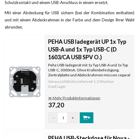
Schutzkontakt und einem USB-Anschluss in einem ersetzt.
Mit einer Abdeckung für USB sichern (bei der Kombination enthalten)
und mit einem Abdeckrahmen in der Farbe und dem Design Ihrer Wahl
abrunden.
PEHA USB ladegerät UP 1x Typ
USB-A und 1x Typ USB-C (D
1603/CA USB SPV O.)
Peha USB-ladegerät mit 1x Typ USB-A und 1x Typ
USB-C, 3000mA. Ohne Krallenbefestigung.
Zentralplatte und Abdeckrahmen müssen separat
bestellt werden.
Voraussichtliche Lieferzeit
1-2 Wochen
0 auf Lager
≫ Mehr Produktinformationen
37,20
-
+
PEHA USB-Steckdose für Nova -