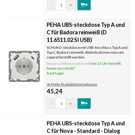
-
+
PEHA UBS-steckdose Typ A und
C für Badora reinweiß (D
11.6511.02 SI USB)
SCHUKO-steckdose mit USB-Anschluss Typ A und
Typ C, Badora reinweiß. Abdeckrahmen müssen
separat bestellt werden.
Voraussichtliche Lieferzeit
Vor 21 Uhr bestellt,
heute verschickt*
8 auf Lager
≫ Mehr Produktinformationen
45,24
-
+
PEHA UBS-steckdose Typ A und
C für Nova - Standard - Dialog