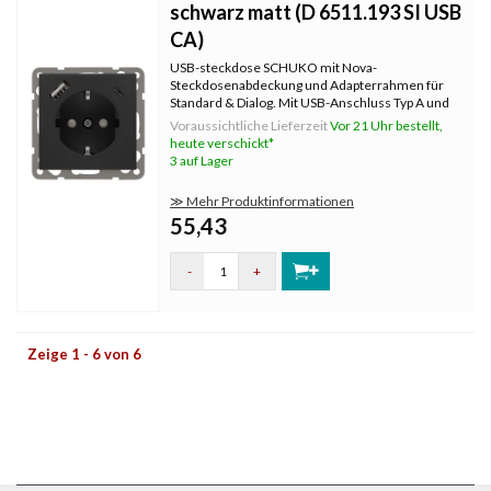
schwarz matt (D 6511.193 SI USB
CA)
USB-steckdose SCHUKO mit Nova-
Steckdosenabdeckung und Adapterrahmen für
Standard & Dialog. Mit USB-Anschluss Typ A und
Typ C. Farbe: schwarz matt. Abdeckrahmen
Voraussichtliche Lieferzeit
Vor 21 Uhr bestellt,
müssen separat bestellt werden.
heute verschickt*
3 auf Lager
≫ Mehr Produktinformationen
55,43
-
+
Zeige 1 - 6 von 6