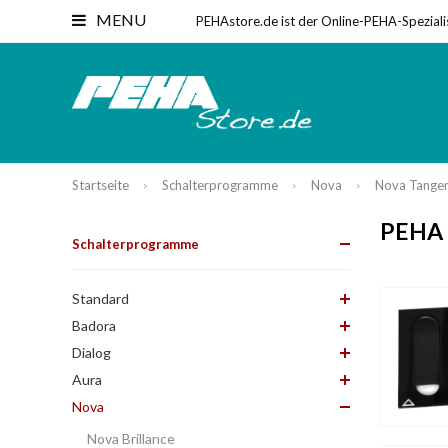
MENU
PEHAstore.de ist der Online-PEHA-Speziali
Startseite
Schalterprogramme
Nova
Nova Tange
PEHA N
Schalterprogramme
Standard
Badora
Dialog
Aura
Nova
Nova Brillance