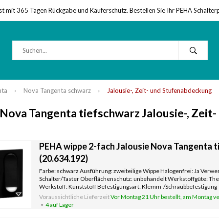
st mit 365 Tagen Rückgabe und Käuferschutz. Bestellen Sie Ihr PEHA Schalter
nta
Nova Tangenta schwarz
Jalousie-, Zeit- und Stufenabdeckung
ova Tangenta tiefschwarz Jalousie-, Zeit
PEHA wippe 2-fach Jalousie Nova Tangenta t
(20.634.192)
Farbe: schwarz Ausführung: zweiteilige Wippe Halogenfrei: Ja Verwe
Schalter/Taster Oberflächenschutz: unbehandelt Werkstoffgüte: Th
Werkstoff: Kunststoff Befestigungsart: Klemm-/Schraubbefestigung
Aufdruck/Kennzeichnung: Symbol "Pfeile"
Voraussichtliche Lieferzeit
Vor Montag 21 Uhr bestellt, am Montag ve
4 auf Lager