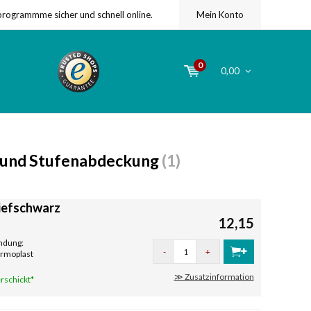
programmme sicher und schnell online.
Mein Konto
0
0,00
- und Stufenabdeckung
(1)
iefschwarz
12,15
ndung:
-
+
ermoplast
≫ Zusatzinformation
rschickt*