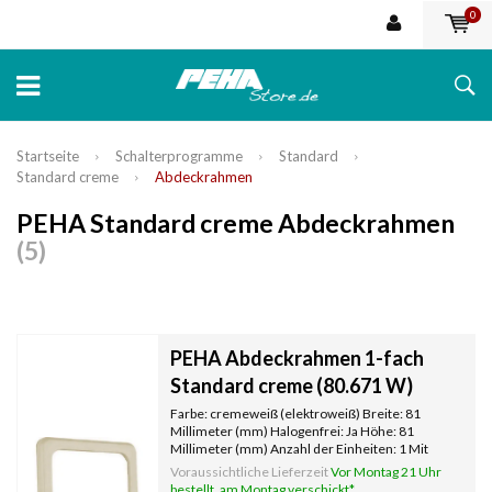
0
Startseite
Schalterprogramme
Standard
Standard creme
Abdeckrahmen
PEHA Standard creme Abdeckrahmen
(5)
PEHA Abdeckrahmen 1-fach
Standard creme (80.671 W)
Farbe: cremeweiß (elektroweiß) Breite: 81
Millimeter (mm) Halogenfrei: Ja Höhe: 81
Millimeter (mm) Anzahl der Einheiten: 1 Mit
Klappdeckel: Nein Oberflächenschutz:
Voraussichtliche Lieferzeit
Vor Montag 21 Uhr
unbehandelt Textfeld/Beschriftungsfläche: Nein
bestellt, am Montag verschickt*