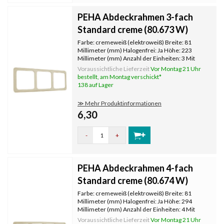
PEHA Abdeckrahmen 3-fach
Standard creme (80.673 W)
Farbe: cremeweiß (elektroweiß) Breite: 81
Millimeter (mm) Halogenfrei: Ja Höhe: 223
Millimeter (mm) Anzahl der Einheiten: 3 Mit
Klappdeckel: Nein Oberflächenschutz:
Voraussichtliche Lieferzeit
Vor Montag 21 Uhr
unbehandelt Textfeld/Beschriftungsfläche: Nein
bestellt, am Montag verschickt*
Werkstoffgüte: Duroplast Werkstoff:
138 auf Lager
≫ Mehr Produktinformationen
6,30
-
+
PEHA Abdeckrahmen 4-fach
Standard creme (80.674 W)
Farbe: cremeweiß (elektroweiß) Breite: 81
Millimeter (mm) Halogenfrei: Ja Höhe: 294
Millimeter (mm) Anzahl der Einheiten: 4 Mit
Klappdeckel: Nein Oberflächenschutz:
Voraussichtliche Lieferzeit
Vor Montag 21 Uhr