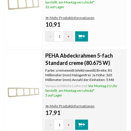
unbehandelt Textfeld/Beschriftungsfläche: Nein
bestellt, am Montag verschickt*
Werkstoffgüte: Duroplast Werkstoff:
32 auf Lager
≫ Mehr Produktinformationen
10,91
-
+
PEHA Abdeckrahmen 5-fach
Standard creme (80.675 W)
Farbe: cremeweiß (elektroweiß) Breite: 81
Millimeter (mm) Halogenfrei: Ja Höhe: 365
Millimeter (mm) Anzahl der Einheiten: 5 Mit
Klappdeckel: Nein Oberflächenschutz:
Voraussichtliche Lieferzeit
Vor Montag 21 Uhr
unbehandelt Textfeld/Beschriftungsfläche: Nein
bestellt, am Montag verschickt*
Werkstoffgüte: Duroplast Werkstoff:
5 auf Lager
≫ Mehr Produktinformationen
17,91
-
+