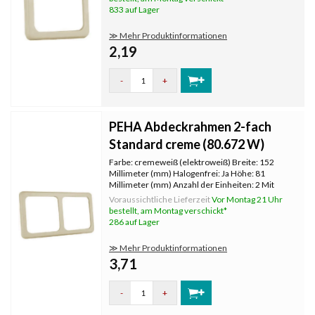
Werkstoffgüte: Duroplast Werkstoff: K
833 auf Lager
≫ Mehr Produktinformationen
2,19
-
+
PEHA Abdeckrahmen 2-fach
Standard creme (80.672 W)
Farbe: cremeweiß (elektroweiß) Breite: 152
Millimeter (mm) Halogenfrei: Ja Höhe: 81
Millimeter (mm) Anzahl der Einheiten: 2 Mit
Klappdeckel: Nein Oberflächenschutz:
Voraussichtliche Lieferzeit
Vor Montag 21 Uhr
unbehandelt Textfeld/Beschriftungsfläche: Nein
bestellt, am Montag verschickt*
Werkstoffgüte: Duroplast Werkstoff:
286 auf Lager
≫ Mehr Produktinformationen
3,71
-
+