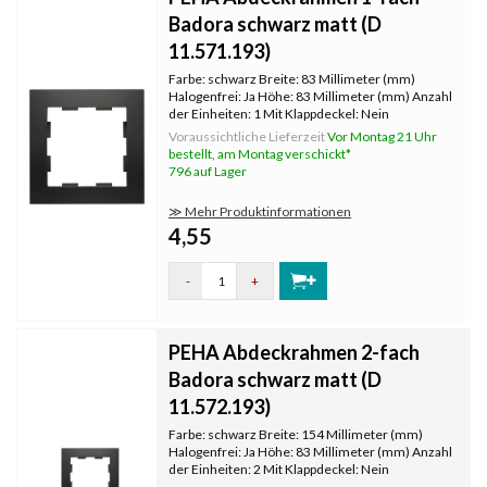
Badora schwarz matt (D
11.571.193)
Farbe: schwarz Breite: 83 Millimeter (mm)
Halogenfrei: Ja Höhe: 83 Millimeter (mm) Anzahl
der Einheiten: 1 Mit Klappdeckel: Nein
Oberflächenschutz: unbehandelt
Voraussichtliche Lieferzeit
Vor Montag 21 Uhr
Textfeld/Beschriftungsfläche: Nein
bestellt, am Montag verschickt*
Werkstoffgüte: Thermoplast Werkstoff:
796 auf Lager
Kunststoff Befest
≫ Mehr Produktinformationen
4,55
-
+
PEHA Abdeckrahmen 2-fach
Badora schwarz matt (D
11.572.193)
Farbe: schwarz Breite: 154 Millimeter (mm)
Halogenfrei: Ja Höhe: 83 Millimeter (mm) Anzahl
der Einheiten: 2 Mit Klappdeckel: Nein
Oberflächenschutz: unbehandelt