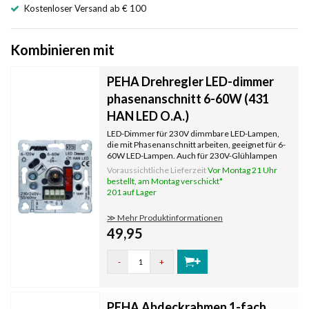
Kostenloser Versand ab € 100
Kombinieren mit
PEHA Drehregler LED-dimmer
phasenanschnitt 6-60W (431
HAN LED O.A.)
LED-Dimmer für 230V dimmbare LED-Lampen,
die mit Phasenanschnitt arbeiten, geeignet für 6-
60W LED-Lampen. Auch für 230V-Glühlampen
und Halogenlampen geeignet. Der Dimmer
Voraussichtliche Lieferzeit
Vor Montag 21 Uhr
arbeitet mit Phasenanschnitt. Geeignet für die
bestellt, am Montag verschickt*
traditionelle Wechselschaltung.
201 auf Lager
≫ Mehr Produktinformationen
49,95
-
+
PEHA Abdeckrahmen 1-fach