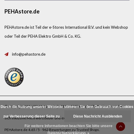
PEHAstore.de
PEHAstore.de ist Teil der e-Stores International B.V. und kein Webshop
oder Teil der PEHA Elektro GmbH & Co. KG.
info@pehastore.de
© Copyright 2026 PEHAstore.de |
RSS feed
|
Sitemap
| Alle Preise verstehen
Durch die Nutzung unserer Webseite stimmen Sie dem Gebrauch von Cookies
zur Verbesserung dieser Seite zu.
Diese Nachricht Ausblenden
sich inklusive Mehrwertsteuer und exklusive
Porto
.
Für weitere Informationen beachten Sie bitte unsere
PEHAstore.de
4.65
/
5
-
962
Bewertungen zu
Trusted Shops
.
Datenschutzerklärung. »