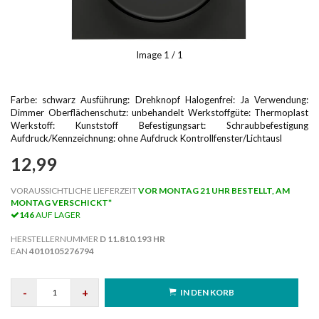
Image
1
/ 1
Farbe: schwarz Ausführung: Drehknopf Halogenfrei: Ja Verwendung:
Dimmer Oberflächenschutz: unbehandelt Werkstoffgüte: Thermoplast
Werkstoff: Kunststoff Befestigungsart: Schraubbefestigung
Aufdruck/Kennzeichnung: ohne Aufdruck Kontrollfenster/Lichtausl
12,99
VORAUSSICHTLICHE LIEFERZEIT
VOR MONTAG 21 UHR BESTELLT, AM
MONTAG VERSCHICKT*
146
AUF LAGER
HERSTELLERNUMMER
D 11.810.193 HR
EAN
4010105276794
-
+
IN DEN KORB