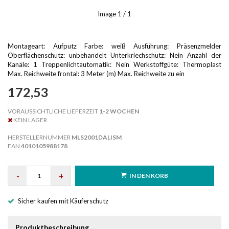
Image
1
/ 1
Montageart: Aufputz Farbe: weiß Ausführung: Präsenzmelder
Oberflächenschutz: unbehandelt Unterkriechschutz: Nein Anzahl der
Kanäle: 1 Treppenlichtautomatik: Nein Werkstoffgüte: Thermoplast
Max. Reichweite frontal: 3 Meter (m) Max. Reichweite zu ein
172,53
VORAUSSICHTLICHE LIEFERZEIT
1-2 WOCHEN
KEIN LAGER
HERSTELLERNUMMER
MLS2001DALISM
EAN
4010105988178
-
+
IN DEN KORB
Sicher kaufen mit Käuferschutz
Produktbeschreibung