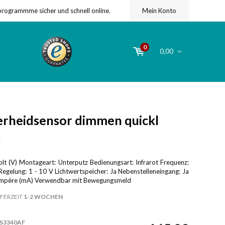
programmme sicher und schnell online.
Mein Konto
0
0,00
rheidsensor dimmen quickl
)
t (V) Montageart: Unterputz Bedienungsart: Infrarot Frequenz:
Regelung: 1 - 10 V Lichtwertspeicher: Ja Nebenstelleneingang: Ja
iampère (mA) Verwendbar mit Bewegungsmeld
FERZEIT
1-2 WOCHEN
S3340AF