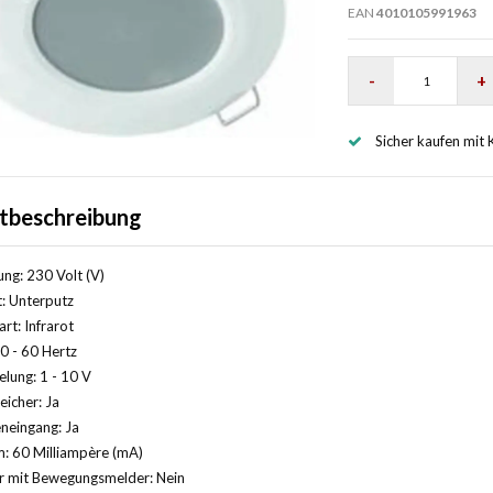
EAN
4010105991963
-
+
Sicher kaufen mit 
tbeschreibung
ng: 230 Volt (V)
: Unterputz
rt: Infrarot
0 - 60 Hertz
elung: 1 - 10 V
eicher: Ja
neingang: Ja
: 60 Milliampère (mA)
 mit Bewegungsmelder: Nein