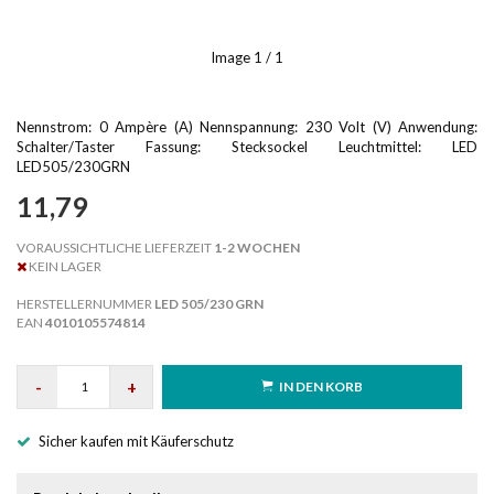
Image
1
/ 1
Nennstrom: 0 Ampère (A) Nennspannung: 230 Volt (V) Anwendung:
Schalter/Taster Fassung: Stecksockel Leuchtmittel: LED
LED505/230GRN
11,79
VORAUSSICHTLICHE LIEFERZEIT
1-2 WOCHEN
KEIN LAGER
HERSTELLERNUMMER
LED 505/230 GRN
EAN
4010105574814
-
+
IN DEN KORB
Sicher kaufen mit Käuferschutz