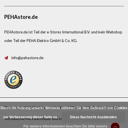
PEHAstore.de
PEHAstore.de ist Teil der e-Stores International B.V. und kein Webshop
oder Teil der PEHA Elektro GmbH & Co. KG.
info@pehastore.de
© Copyright 2026 PEHAstore.de |
RSS feed
|
Sitemap
| Alle Preise verstehen
Durch die Nutzung unserer Webseite stimmen Sie dem Gebrauch von Cookies
zur Verbesserung dieser Seite zu.
Diese Nachricht Ausblenden
sich inklusive Mehrwertsteuer und exklusive
Porto
.
Für weitere Informationen beachten Sie bitte unsere