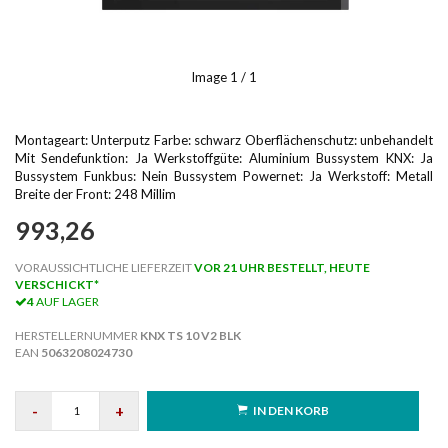
Image
1
/ 1
Montageart: Unterputz Farbe: schwarz Oberflächenschutz: unbehandelt
Mit Sendefunktion: Ja Werkstoffgüte: Aluminium Bussystem KNX: Ja
Bussystem Funkbus: Nein Bussystem Powernet: Ja Werkstoff: Metall
Breite der Front: 248 Millim
993,26
VORAUSSICHTLICHE LIEFERZEIT
VOR 21 UHR BESTELLT, HEUTE
VERSCHICKT*
4
AUF LAGER
HERSTELLERNUMMER
KNX TS 10 V2 BLK
EAN
5063208024730
-
+
IN DEN KORB