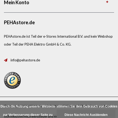
Mein Konto
PEHAstore.de
PEHAstore.de ist Teil der e-Stores International B.V. und kein Webshop
oder Teil der PEHA Elektro GmbH & Co. KG.
info@pehastore.de
© Copyright 2026 PEHAstore.de |
RSS feed
|
Sitemap
| Alle Preise verstehen
Durch die Nutzung unserer Webseite stimmen Sie dem Gebrauch von Cookies
zur Verbesserung dieser Seite zu.
Diese Nachricht Ausblenden
sich inklusive Mehrwertsteuer und exklusive
Porto
.