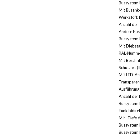
Bussystem 
Mit Busank
Werkstoff: 
Anzahl der 
Andere Bus
Bussystem 
Mit Diebst
RAL-Nummer
Mit Beschrif
Schutzart (I
Mit LED-Anz
Transparent
Ausführung 
Anzahl der 
Bussystem 
Funk bidirek
Min. Tiefe 
Bussystem 
Bussystem K