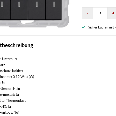
-
+
Sicher kaufen mit 
tbeschreibung
: Unterputz
arz
schutz: lackiert
ufnahme: 0,12 Watt (W)
: Ja
t-Sensor: Nein
ermostat: Ja
üte: Thermoplast
KNX: Ja
Funkbus: Nein