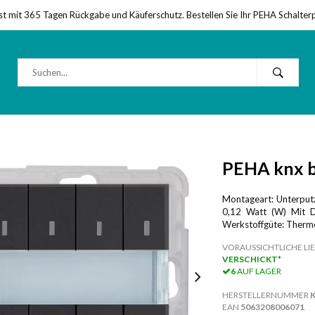
st mit 365 Tagen Rückgabe und Käuferschutz. Bestellen Sie Ihr PEHA Schalter
PEHA knx b
Montageart: Unterputz
0,12 Watt (W) Mit Di
Werkstoffgüte: Therm
VORAUSSICHTLICHE LIE
VERSCHICKT*
6
AUF LAGER
HERSTELLERNUMMER
K
EAN
5063208006071