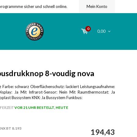
programmme sicher und schnell online.
Mein Konto
0
0,00
usdrukknop 8-voudig nova
 Farbe: schwarz Oberflächenschutz: lackiert Leistungsaufnahme:
splay: Ja Mit Infrarot-Sensor: Nein Mit Raumthermostat: Ja
oplast Bussystem KNX: Ja Bussystem Funkbus:
FERZEIT
VOR 21 UHR BESTELLT, HEUTE
NX BT 8.193
194,43