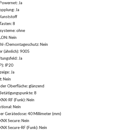
Powernet: Ja
opplung: Ja
Kunststoff
Tasten: 8
systeme: ohne
LON: Nein
ahl-/Demontageschutz: Nein
 (ähnlich): 9005
tungsfeld: Ja
P): IP20
eige: Ja
: Nein
der Oberfläche: glänzend
Betätigungspunkte: 8
KNX-RF (Funk): Nein
tional: Nein
der Gerätedose: 40 Millimeter (mm)
KNX Secure: Nein
NX Secure-RF (Funk): Nein