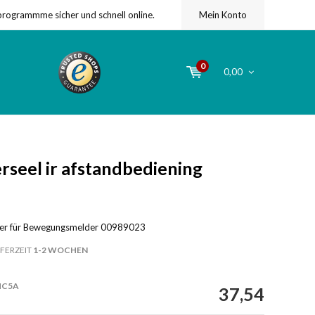
programmme sicher und schnell online.
Mein Konto
0
0,00
seel ir afstandbediening
der für Bewegungsmelder 00989023
FERZEIT
1-2 WOCHEN
HC5A
37,54