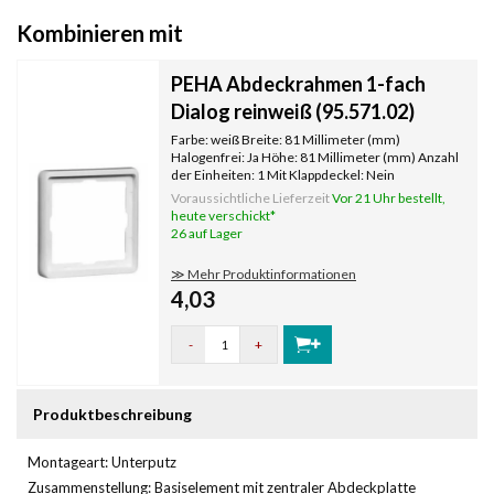
Kombinieren mit
PEHA Abdeckrahmen 1-fach
Dialog reinweiß (95.571.02)
Farbe: weiß Breite: 81 Millimeter (mm)
Halogenfrei: Ja Höhe: 81 Millimeter (mm) Anzahl
der Einheiten: 1 Mit Klappdeckel: Nein
Oberflächenschutz: unbehandelt
Voraussichtliche Lieferzeit
Vor 21 Uhr bestellt,
Textfeld/Beschriftungsfläche: Nein
heute verschickt*
Werkstoffgüte: Thermoplast Werkstoff:
26 auf Lager
Kunststoff Befestig
≫ Mehr Produktinformationen
4,03
-
+
Produktbeschreibung
Montageart: Unterputz
Zusammenstellung: Basiselement mit zentraler Abdeckplatte