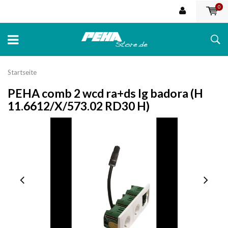
0
Startseite
PEHA comb 2 wcd ra+ds lg badora (H
11.6612/X/573.02 RD30 H)