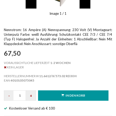
Image
1
/ 1
Nennstrom: 16 Ampère (A) Nennspannung: 230 Volt (V) Montageart:
Unterputz Farbe: weiß Ausführung: Schutzkontakt CEE 7/3 / CEE 7/4
(Typ F) Halogenfrei: Ja Anzahl der Einheiten: 1 Abschließbar: Nein Mit
Klappdeckel: Nein Anschlussart: sonstige Oberflä
67,50
VORAUSSICHTLICHE LIEFERZEIT
1-2 WOCHEN
KEIN LAGER
HERSTELLERNUMMER
H 11.6612/X/573.02 RD30 H
EAN
4010105075045
-
+
IN DEN KORB
Kostenloser Versand ab € 100