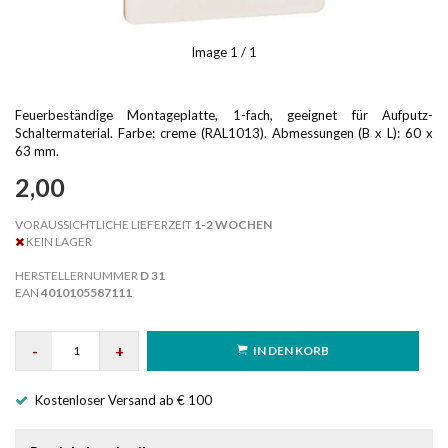
Image
1
/ 1
Feuerbeständige Montageplatte, 1-fach, geeignet für Aufputz-
Schaltermaterial. Farbe: creme (RAL1013). Abmessungen (B x L): 60 x
63 mm.
2,00
VORAUSSICHTLICHE LIEFERZEIT
1-2 WOCHEN
KEIN LAGER
HERSTELLERNUMMER
D 31
EAN
4010105587111
-
+
IN DEN KORB
Kostenloser Versand ab € 100