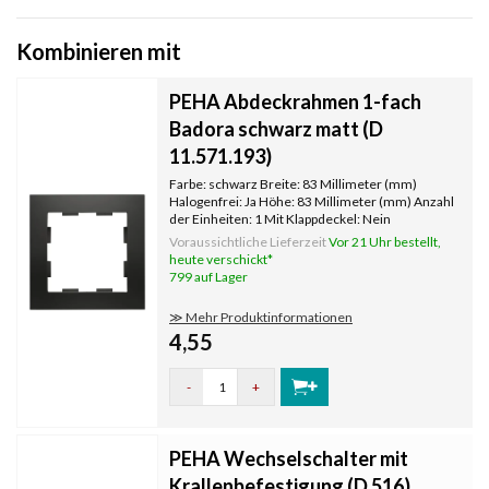
Kombinieren mit
PEHA Abdeckrahmen 1-fach
Badora schwarz matt (D
11.571.193)
Farbe: schwarz Breite: 83 Millimeter (mm)
Halogenfrei: Ja Höhe: 83 Millimeter (mm) Anzahl
der Einheiten: 1 Mit Klappdeckel: Nein
Oberflächenschutz: unbehandelt
Voraussichtliche Lieferzeit
Vor 21 Uhr bestellt,
Textfeld/Beschriftungsfläche: Nein
heute verschickt*
Werkstoffgüte: Thermoplast Werkstoff:
799 auf Lager
Kunststoff Befest
≫ Mehr Produktinformationen
4,55
-
+
PEHA Wechselschalter mit
Krallenbefestigung (D 516)