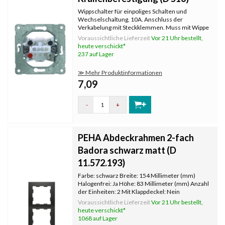
Wippschalter für einpoliges Schalten und
Wechselschaltung, 10A. Anschluss der
Verkabelung mit Steckklemmen. Muss mit Wippe
und Abdeckrahmen komplettiert werden, die
Voraussichtliche Lieferzeit
Vor 21 Uhr bestellt,
separat bestellt werden. Mit Krallenbefestigung.
heute verschickt*
237 auf Lager
≫ Mehr Produktinformationen
7,09
-
+
PEHA Abdeckrahmen 2-fach
Badora schwarz matt (D
11.572.193)
Farbe: schwarz Breite: 154 Millimeter (mm)
Halogenfrei: Ja Höhe: 83 Millimeter (mm) Anzahl
der Einheiten: 2 Mit Klappdeckel: Nein
Oberflächenschutz: unbehandelt
Voraussichtliche Lieferzeit
Vor 21 Uhr bestellt,
Textfeld/Beschriftungsfläche: Nein
heute verschickt*
Werkstoffgüte: Thermoplast Werkstoff:
1068 auf Lager
Kunststoff Befes