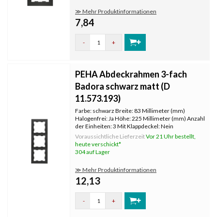
≫ Mehr Produktinformationen
7,84
-
+
PEHA Abdeckrahmen 3-fach
Badora schwarz matt (D
11.573.193)
Farbe: schwarz Breite: 83 Millimeter (mm)
Halogenfrei: Ja Höhe: 225 Millimeter (mm) Anzahl
der Einheiten: 3 Mit Klappdeckel: Nein
Oberflächenschutz: unbehandelt
Voraussichtliche Lieferzeit
Vor 21 Uhr bestellt,
Textfeld/Beschriftungsfläche: Nein
heute verschickt*
Werkstoffgüte: Thermoplast Werkstoff:
304 auf Lager
Kunststoff Befes
≫ Mehr Produktinformationen
12,13
-
+