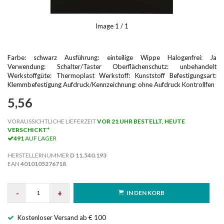
Image
1
/ 1
Farbe: schwarz Ausführung: einteilige Wippe Halogenfrei: Ja
Verwendung: Schalter/Taster Oberflächenschutz: unbehandelt
Werkstoffgüte: Thermoplast Werkstoff: Kunststoff Befestigungsart:
Klemmbefestigung Aufdruck/Kennzeichnung: ohne Aufdruck Kontrollfen
5,56
VORAUSSICHTLICHE LIEFERZEIT
VOR 21 UHR BESTELLT, HEUTE
VERSCHICKT*
491
AUF LAGER
HERSTELLERNUMMER
D 11.540.193
EAN
4010105276718
-
+
IN DEN KORB
Kostenloser Versand ab € 100