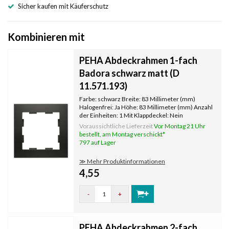
Sicher kaufen mit Käuferschutz
Kombinieren mit
PEHA Abdeckrahmen 1-fach
Badora schwarz matt (D
11.571.193)
Farbe: schwarz Breite: 83 Millimeter (mm)
Halogenfrei: Ja Höhe: 83 Millimeter (mm) Anzahl
der Einheiten: 1 Mit Klappdeckel: Nein
Oberflächenschutz: unbehandelt
Voraussichtliche Lieferzeit
Vor Montag 21 Uhr
Textfeld/Beschriftungsfläche: Nein
bestellt, am Montag verschickt*
Werkstoffgüte: Thermoplast Werkstoff:
797 auf Lager
Kunststoff Befest
≫ Mehr Produktinformationen
4,55
-
+
PEHA Abdeckrahmen 2-fach