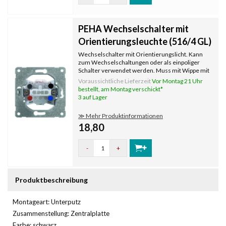
PEHA Wechselschalter mit
Orientierungsleuchte (516/4 GL)
Wechselschalter mit Orientierungslicht. Kann
zum Wechselschaltungen oder als einpoliger
Schalter verwendet werden. Muss mit Wippe mit
Kontrollfenster und Abdeckrahmen komplettiert
Voraussichtliche Lieferzeit
Vor Montag 21 Uhr
werden, die separat bestellt werden. Mit
bestellt, am Montag verschickt*
Krallenbefestigung.
3 auf Lager
≫ Mehr Produktinformationen
18,80
-
+
Produktbeschreibung
Montageart: Unterputz
Zusammenstellung: Zentralplatte
Farbe: schwarz