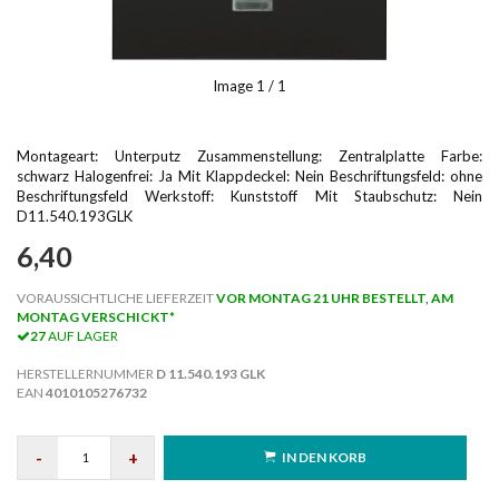
Image
1
/ 1
Montageart: Unterputz Zusammenstellung: Zentralplatte Farbe:
schwarz Halogenfrei: Ja Mit Klappdeckel: Nein Beschriftungsfeld: ohne
Beschriftungsfeld Werkstoff: Kunststoff Mit Staubschutz: Nein
D11.540.193GLK
6,40
VORAUSSICHTLICHE LIEFERZEIT
VOR MONTAG 21 UHR BESTELLT, AM
MONTAG VERSCHICKT*
27
AUF LAGER
HERSTELLERNUMMER
D 11.540.193 GLK
EAN
4010105276732
-
+
IN DEN KORB