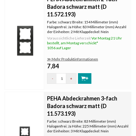
Badora schwarz matt (D
11.572.193)
Farbe: schwarz Breite: 154 Millimeter (mm)
Halogenfrei: Ja Höhe: 83 Millimeter (mm) Anzahl
der Einheiten: 2 Mit Klappdeckel: Nein
Oberflächenschutz: unbehandelt
Voraussichtliche Lieferzeit
Vor Montag 21 Uhr
Textfeld/Beschriftungsfläche: Nein
bestellt, am Montag verschickt*
Werkstoffgüte: Thermoplast Werkstoff:
1056 auf Lager
Kunststoff Befes
≫ Mehr Produktinformationen
7,84
-
+
PEHA Abdeckrahmen 3-fach
Badora schwarz matt (D
11.573.193)
Farbe: schwarz Breite: 83 Millimeter (mm)
Halogenfrei: Ja Höhe: 225 Millimeter (mm) Anzahl
der Einheiten: 3 Mit Klappdeckel: Nein
Oberflächenschutz: unbehandelt