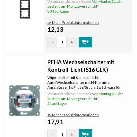
Voraussichtliche Lieferzeit
Vor Montag 21 Uhr
Textfeld/Beschriftungsfläche: Nein
bestellt, am Montag verschickt*
Werkstoffgüte: Thermoplast Werkstoff:
304 auf Lager
Kunststoff Befes
≫ Mehr Produktinformationen
12,13
-
+
PEHA Wechselschalter mit
Kontroll-Licht (516 GLK)
Wippschalter mit Kontroll-Licht,
Aus-/Wechselschalter mit N-Klemme.
Anschlüsse, 1 x Phase/Braun, 1 x Schwarz für
Ein/Aus, 1 x Null/Blau für Kontrollleuchte.
Voraussichtliche Lieferzeit
Vor Montag 21 Uhr
Anschlüsse, 1 x Phase/Braun, 2 x Schwarz für
bestellt, am Montag verschickt*
Wechselschaltung, 1 x Neutral/Blau.
21 auf Lager
≫ Mehr Produktinformationen
17,91
-
+