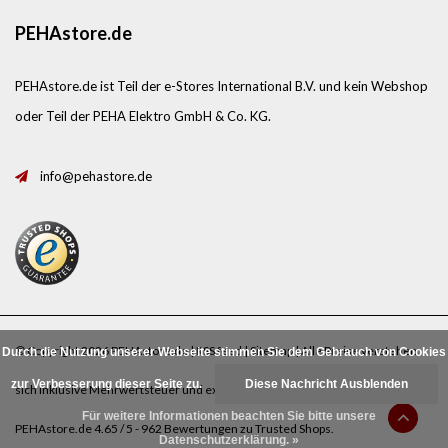
PEHAstore.de
PEHAstore.de ist Teil der e-Stores International B.V. und kein Webshop
oder Teil der PEHA Elektro GmbH & Co. KG.
info@pehastore.de
© Copyright 2026 PEHAstore.de |
RSS feed
|
Sitemap
| Alle Preise verstehen
Durch die Nutzung unserer Webseite stimmen Sie dem Gebrauch von Cookies
zur Verbesserung dieser Seite zu.
Diese Nachricht Ausblenden
sich inklusive Mehrwertsteuer und exklusive
Porto
.
Für weitere Informationen beachten Sie bitte unsere
PEHAstore.de
4.65
/
5
-
962
Bewertungen zu
Trusted Shops
.
Datenschutzerklärung. »