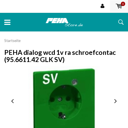
0
Startseite
PEHA dialog wcd 1v ra schroefcontac
(95.6611.42 GLK SV)