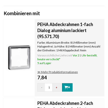
Kombinieren mit
PEHA Abdeckrahmen 1-fach
Dialog aluminium lackiert
(95.571.70)
Farbe: Aluminium Breite: 81 Millimeter (mm)
Halogenfrei: Ja Höhe: 81 Millimeter (mm) Anzahl
der Einheiten: 1 Mit Klappdeckel: Nein
Oberflächenschutz: lackiert
Voraussichtliche Lieferzeit
Vor 21 Uhr bestellt,
Textfeld/Beschriftungsfläche: Nein
heute verschickt*
Werkstoffgüte: Thermoplast Werkstoff:
5 auf Lager
Kunststoff Befesti
≫ Mehr Produktinformationen
7,84
-
+
PEHA Abdeckrahmen 2-fach