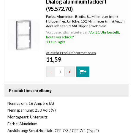
Dialog aluminium lackiert
(95.572.70)
Farbe: Aluminium Breite: 81 Millimeter (mm)
Halogenfrei: Ja Höhe: 152 Millimeter (mm) Anzahl
der Einheiten: 2 Mit Klappdeckel: Nein
Oberflächenschutz: lackiert
Voraussichtliche Lieferzeit
Vor 21 Uhr bestellt,
Textfeld/Beschriftungsfläche: Nein
heute verschickt*
Werkstoffgüte: Thermoplast Werkstoff:
11 auf Lager
Kunststoff Befest
≫ Mehr Produktinformationen
11,59
-
+
Produktbeschreibung
Nennstrom: 16 Ampère (A)
Nennspannung: 250 Volt (V)
Montageart: Unterputz
Farbe: Aluminium
Ausführung: Schutzkontakt CEE 7/3 / CEE 7/4 (Typ F)