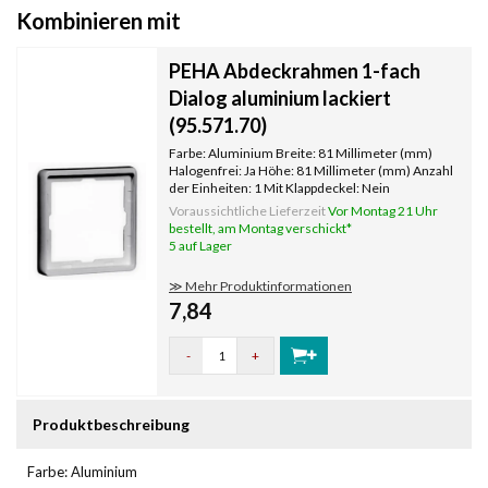
Kombinieren mit
PEHA Abdeckrahmen 1-fach
Dialog aluminium lackiert
(95.571.70)
Farbe: Aluminium Breite: 81 Millimeter (mm)
Halogenfrei: Ja Höhe: 81 Millimeter (mm) Anzahl
der Einheiten: 1 Mit Klappdeckel: Nein
Oberflächenschutz: lackiert
Voraussichtliche Lieferzeit
Vor Montag 21 Uhr
Textfeld/Beschriftungsfläche: Nein
bestellt, am Montag verschickt*
Werkstoffgüte: Thermoplast Werkstoff:
5 auf Lager
Kunststoff Befesti
≫ Mehr Produktinformationen
7,84
-
+
Produktbeschreibung
Farbe: Aluminium