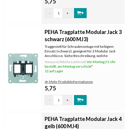
5,75
-
+
PEHA Tragplatte Modular Jack 3
schwarz (600 MJ3)
Traggestell für Schraubmontage mit farbigem
Einsatz (schwarz), geeignet für 2 Modular Jack
Anschlüsse. Siehe Beschreibung, welche
Hersteller und Typen von Steckern passen.
Voraussichtliche Lieferzeit
Vor Montag 21 Uhr
bestellt, am Montag verschickt*
12 auf Lager
≫ Mehr Produktinformationen
5,75
-
+
PEHA Tragplatte Modular Jack 4
gelb (600 MJ4)