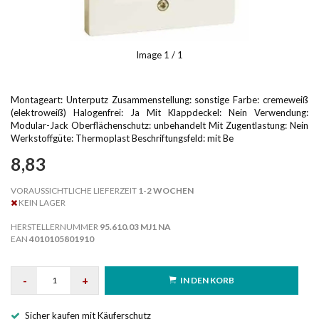
Image
1
/ 1
Montageart: Unterputz Zusammenstellung: sonstige Farbe: cremeweiß
(elektroweiß) Halogenfrei: Ja Mit Klappdeckel: Nein Verwendung:
Modular-Jack Oberflächenschutz: unbehandelt Mit Zugentlastung: Nein
Werkstoffgüte: Thermoplast Beschriftungsfeld: mit Be
8,83
VORAUSSICHTLICHE LIEFERZEIT
1-2 WOCHEN
KEIN LAGER
HERSTELLERNUMMER
95.610.03 MJ1 NA
EAN
4010105801910
-
+
IN DEN KORB
Sicher kaufen mit Käuferschutz