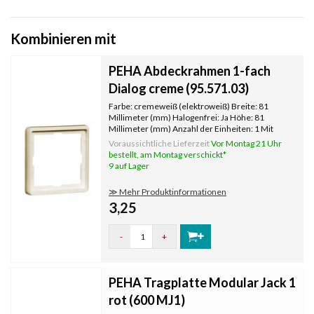
Kombinieren mit
PEHA Abdeckrahmen 1-fach
Dialog creme (95.571.03)
Farbe: cremeweiß (elektroweiß) Breite: 81
Millimeter (mm) Halogenfrei: Ja Höhe: 81
Millimeter (mm) Anzahl der Einheiten: 1 Mit
Klappdeckel: Nein Oberflächenschutz:
Voraussichtliche Lieferzeit
Vor Montag 21 Uhr
unbehandelt Textfeld/Beschriftungsfläche: Nein
bestellt, am Montag verschickt*
Werkstoffgüte: Thermoplast Werkstoff:
9 auf Lager
≫ Mehr Produktinformationen
3,25
-
+
PEHA Tragplatte Modular Jack 1
rot (600 MJ1)