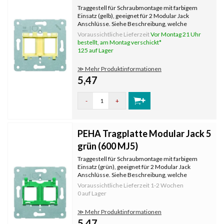
Traggestell für Schraubmontage mit farbigem
Einsatz (gelb), geeignet für 2 Modular Jack
Anschlüsse. Siehe Beschreibung, welche
Hersteller und Typen von Steckern passen.
Voraussichtliche Lieferzeit
Vor Montag 21 Uhr
bestellt, am Montag verschickt*
125 auf Lager
≫ Mehr Produktinformationen
5,47
-
+
PEHA Tragplatte Modular Jack 5
grün (600 MJ5)
Traggestell für Schraubmontage mit farbigem
Einsatz (grün), geeignet für 2 Modular Jack
Anschlüsse. Siehe Beschreibung, welche
Hersteller und Typen von Steckern passen.
Voraussichtliche Lieferzeit
1-2 Wochen
0 auf Lager
≫ Mehr Produktinformationen
5,47