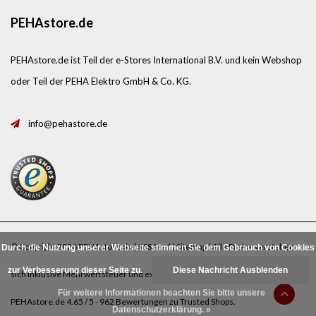
PEHAstore.de
PEHAstore.de ist Teil der e-Stores International B.V. und kein Webshop
oder Teil der PEHA Elektro GmbH & Co. KG.
info@pehastore.de
© Copyright 2026 PEHAstore.de |
RSS feed
|
Sitemap
| Alle Preise verstehen
Durch die Nutzung unserer Webseite stimmen Sie dem Gebrauch von Cookies
zur Verbesserung dieser Seite zu.
Diese Nachricht Ausblenden
sich inklusive Mehrwertsteuer und exklusive
Porto
.
Für weitere Informationen beachten Sie bitte unsere
PEHAstore.de
4.65
/
5
-
962
Bewertungen zu
Trusted Shops
.
Datenschutzerklärung. »