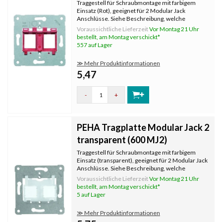
Traggestell für Schraubmontage mit farbigem
Einsatz (Rot), geeignet für 2 Modular Jack
Anschlüsse. Siehe Beschreibung, welche
Hersteller und Typen von Steckern passen.
Voraussichtliche Lieferzeit
Vor Montag 21 Uhr
bestellt, am Montag verschickt*
557 auf Lager
≫ Mehr Produktinformationen
5,47
-
+
PEHA Tragplatte Modular Jack 2
transparent (600 MJ2)
Traggestell für Schraubmontage mit farbigem
Einsatz (transparent), geeignet für 2 Modular Jack
Anschlüsse. Siehe Beschreibung, welche
Hersteller und Typen von Steckern passen.
Voraussichtliche Lieferzeit
Vor Montag 21 Uhr
bestellt, am Montag verschickt*
5 auf Lager
≫ Mehr Produktinformationen