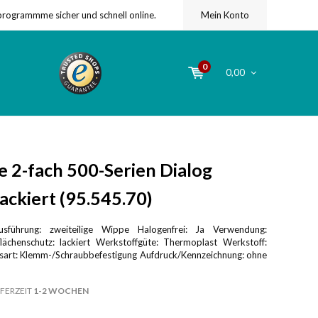
programmme sicher und schnell online.
Mein Konto
0
0,00
 2-fach 500-Serien Dialog
ackiert (95.545.70)
sführung: zweiteilige Wippe Halogenfrei: Ja Verwendung:
lächenschutz: lackiert Werkstoffgüte: Thermoplast Werkstoff:
gsart: Klemm-/Schraubbefestigung Aufdruck/Kennzeichnung: ohne
FERZEIT
1-2 WOCHEN