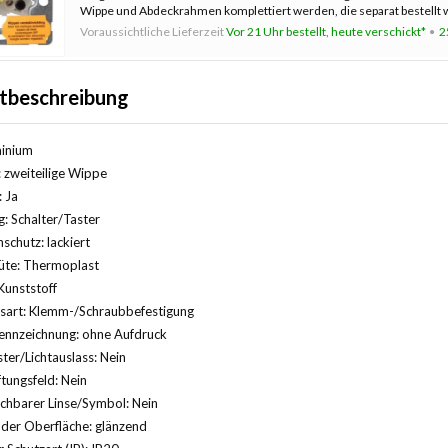
Wippe und Abdeckrahmen komplettiert werden, die separat bestellt 
Krallenbefestigung.
Voraussichtliche Lieferzeit
Vor 21 Uhr bestellt, heute verschickt*
2
tbeschreibung
minium
 zweiteilige Wippe
: Ja
 Schalter/Taster
schutz: lackiert
üte: Thermoplast
Kunststoff
gsart: Klemm-/Schraubbefestigung
ennzeichnung: ohne Aufdruck
ter/Lichtauslass: Nein
ftungsfeld: Nein
chbarer Linse/Symbol: Nein
der Oberfläche: glänzend