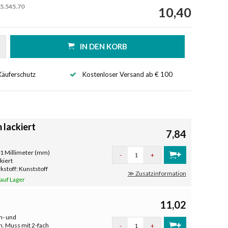
5.545.70
10,40
IN DEN KORB
Käuferschutz
Kostenloser Versand ab € 100
lackiert
7,84
81 Millimeter (mm)
-
+
kiert
stoff: Kunststoff
≫ Zusatzinformation
 auf Lager
11,02
n- und
. Muss mit 2-fach
-
+