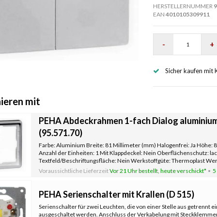
HERSTELLERNUMMER
9
EAN
4010105309911
-
+
Sicher kaufen mit 
ieren mit
PEHA Abdeckrahmen 1-fach Dialog aluminium 
(95.571.70)
Farbe: Aluminium Breite: 81 Millimeter (mm) Halogenfrei: Ja Höhe: 
Anzahl der Einheiten: 1 Mit Klappdeckel: Nein Oberflächenschutz: lac
Textfeld/Beschriftungsfläche: Nein Werkstoffgüte: Thermoplast Werk
Befesti
Voraussichtliche Lieferzeit
Vor 21 Uhr bestellt, heute verschickt*
5
PEHA Serienschalter mit Krallen (D 515)
Serienschalter für zwei Leuchten, die von einer Stelle aus getrennt ei
ausgeschaltet werden. Anschluss der Verkabelung mit Steckklemmen