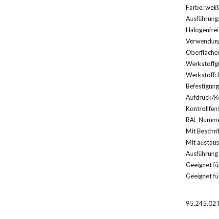
Farbe: weiß
Ausführung:
Halogenfrei
Verwendung:
Oberfläche
Werkstoffg
Werkstoff: 
Befestigun
Aufdruck/K
Kontrollfens
RAL-Nummer
Mit Beschri
Mit austaus
Ausführung 
Geeignet für
Geeignet fü
95.245.02