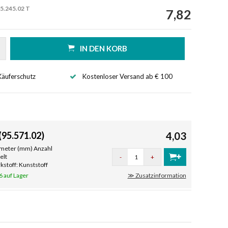
5.245.02 T
7,82
IN DEN KORB
Käuferschutz
Kostenloser Versand ab € 100
95.571.02)
4,03
limeter (mm) Anzahl
elt
-
+
stoff: Kunststoff
6 auf Lager
≫ Zusatzinformation