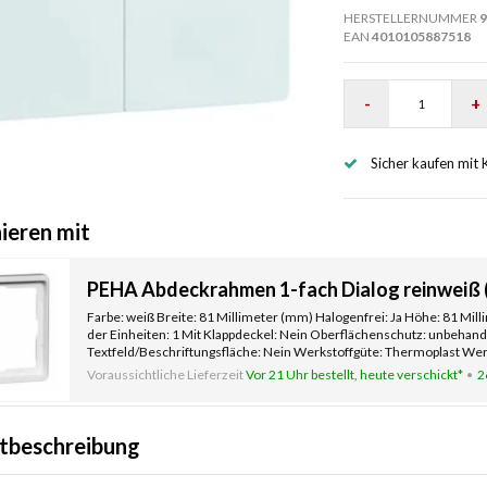
HERSTELLERNUMMER
9
EAN
4010105887518
-
+
Sicher kaufen mit 
ieren mit
PEHA Abdeckrahmen 1-fach Dialog reinweiß (
Farbe: weiß Breite: 81 Millimeter (mm) Halogenfrei: Ja Höhe: 81 Mil
der Einheiten: 1 Mit Klappdeckel: Nein Oberflächenschutz: unbehand
Textfeld/Beschriftungsfläche: Nein Werkstoffgüte: Thermoplast Werk
Befestig
Voraussichtliche Lieferzeit
Vor 21 Uhr bestellt, heute verschickt*
2
tbeschreibung