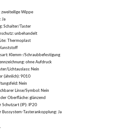
 zweiteilige Wippe
: Ja
 Schalter/Taster
nschutz: unbehandelt
üte: Thermoplast
Kunststoff
gsart: Klemm-/Schraubbefestigung
ennzeichnung: ohne Aufdruck
ter/Lichtauslass: Nein
 (ähnlich): 9010
ftungsfeld: Nein
chbarer Linse/Symbol: Nein
der Oberfläche: glänzend
 Schutzart (IP): IP20
r Bussystem-Tasterankopplung: Ja
T