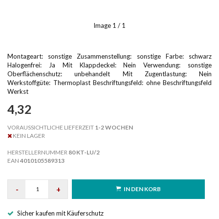
Image
1
/ 1
Montageart: sonstige Zusammenstellung: sonstige Farbe: schwarz
Halogenfrei: Ja Mit Klappdeckel: Nein Verwendung: sonstige
Oberflächenschutz: unbehandelt Mit Zugentlastung: Nein
Werkstoffgüte: Thermoplast Beschriftungsfeld: ohne Beschriftungsfeld
Werkst
4,32
VORAUSSICHTLICHE LIEFERZEIT
1-2 WOCHEN
KEIN LAGER
HERSTELLERNUMMER
80 KT-LU/2
EAN
4010105589313
-
+
IN DEN KORB
Sicher kaufen mit Käuferschutz