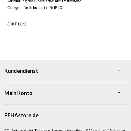
Ausführung der Oberfläche: nicht zutreffend
Geeignet für Schutzart (IP): IP20
80KT-LU/2
Kundendienst
Mein Konto
PEHAstore.de
PEHAstore.de ist Teil der e-Stores International B.V. und kein Webshop