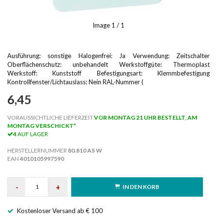
Image
1
/ 1
Ausführung: sonstige Halogenfrei: Ja Verwendung: Zeitschalter
Oberflächenschutz: unbehandelt Werkstoffgüte: Thermoplast
Werkstoff: Kunststoff Befestigungsart: Klemmbefestigung
Kontrollfenster/Lichtauslass: Nein RAL-Nummer (
6,45
VORAUSSICHTLICHE LIEFERZEIT
VOR MONTAG 21 UHR BESTELLT, AM
MONTAG VERSCHICKT*
4
AUF LAGER
HERSTELLERNUMMER
80.810 AS W
EAN
4010105997590
-
+
IN DEN KORB
Kostenloser Versand ab € 100