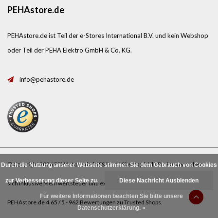
PEHAstore.de
PEHAstore.de ist Teil der e-Stores International B.V. und kein Webshop
oder Teil der PEHA Elektro GmbH & Co. KG.
info@pehastore.de
© Copyright 2026 PEHAstore.de |
RSS feed
|
Sitemap
| Alle Preise verstehen
Durch die Nutzung unserer Webseite stimmen Sie dem Gebrauch von Cookies
zur Verbesserung dieser Seite zu.
Diese Nachricht Ausblenden
sich inklusive Mehrwertsteuer und exklusive
Porto
.
Für weitere Informationen beachten Sie bitte unsere
PEHAstore.de
4.65
/
5
-
962
Bewertungen zu
Trusted Shops
.
Datenschutzerklärung. »