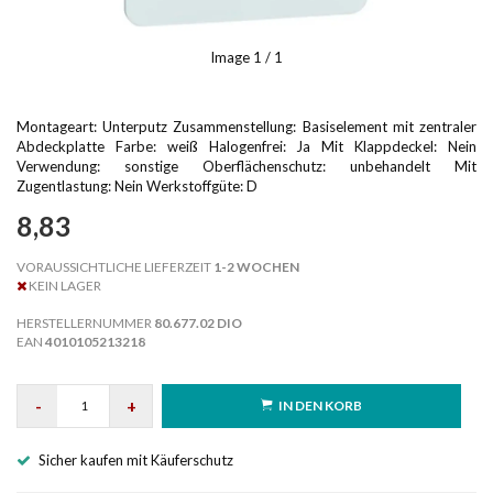
Image
1
/ 1
Montageart: Unterputz Zusammenstellung: Basiselement mit zentraler
Abdeckplatte Farbe: weiß Halogenfrei: Ja Mit Klappdeckel: Nein
Verwendung: sonstige Oberflächenschutz: unbehandelt Mit
Zugentlastung: Nein Werkstoffgüte: D
8,83
VORAUSSICHTLICHE LIEFERZEIT
1-2 WOCHEN
KEIN LAGER
HERSTELLERNUMMER
80.677.02 DIO
EAN
4010105213218
-
+
IN DEN KORB
Sicher kaufen mit Käuferschutz