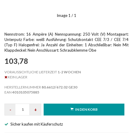
Image
1
/ 1
Nennstrom: 16 Ampère (A) Nennspannung: 250 Volt (V) Montageart:
Unterputz Farbe: weiß Ausführung: Schutzkontakt CEE 7/3 / CEE 7/4
(Typ F) Halogenfrei: Ja Anzahl der Einheiten: 1 Abschließbar: Nein Mit
Klappdeckel: Nein Anschlussart: Schraubklemme Obe
103,78
VORAUSSICHTLICHE LIEFERZEIT
1-2 WOCHEN
KEIN LAGER
HERSTELLERNUMMER
80.6612/672.02 GE30
EAN
4010105075885
-
+
IN DEN KORB
Sicher kaufen mit Käuferschutz