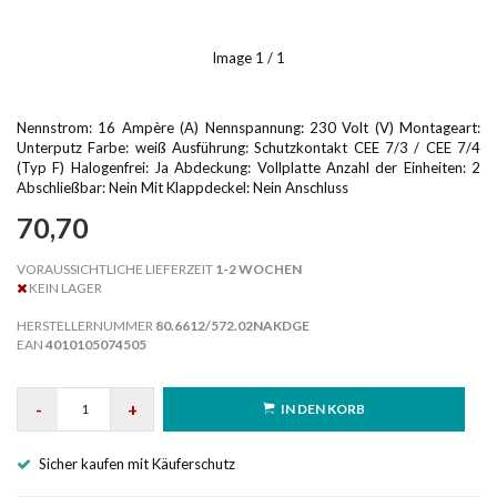
Image
1
/ 1
Nennstrom: 16 Ampère (A) Nennspannung: 230 Volt (V) Montageart:
Unterputz Farbe: weiß Ausführung: Schutzkontakt CEE 7/3 / CEE 7/4
(Typ F) Halogenfrei: Ja Abdeckung: Vollplatte Anzahl der Einheiten: 2
Abschließbar: Nein Mit Klappdeckel: Nein Anschluss
70,70
VORAUSSICHTLICHE LIEFERZEIT
1-2 WOCHEN
KEIN LAGER
HERSTELLERNUMMER
80.6612/572.02NAKDGE
EAN
4010105074505
-
+
IN DEN KORB
Sicher kaufen mit Käuferschutz