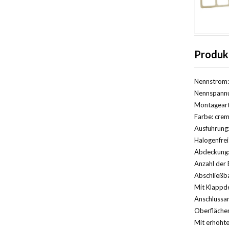
Produk
Nennstrom:
Nennspannu
Montageart
Farbe: crem
Ausführung:
Halogenfrei
Abdeckung: 
Anzahl der 
Abschließba
Mit Klappde
Anschlussa
Oberfläche
Mit erhöhte