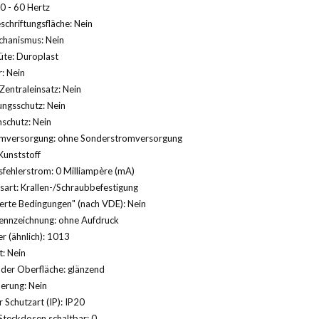
0 - 60 Hertz
schriftungsfläche: Nein
hanismus: Nein
üte: Duroplast
: Nein
Zentraleinsatz: Nein
ngsschutz: Nein
schutz: Nein
mversorgung: ohne Sonderstromversorgung
Kunststoff
fehlerstrom: 0 Milliampère (mA)
sart: Krallen-/Schraubbefestigung
erte Bedingungen" (nach VDE): Nein
ennzeichnung: ohne Aufdruck
 (ähnlich): 1013
: Nein
der Oberfläche: glänzend
herung: Nein
 Schutzart (IP): IP20
Steckdosen schaltbar: 0