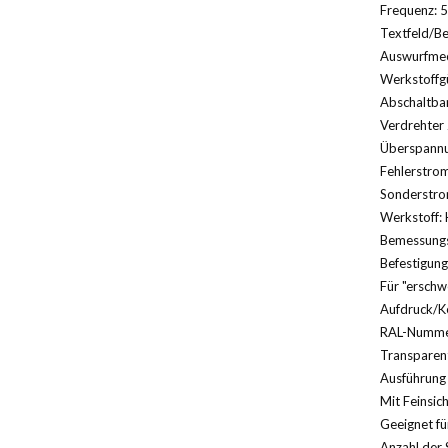
Frequenz: 5
Textfeld/Be
Auswurfmec
Werkstoffg
Abschaltbar
Verdrehter 
Überspannu
Fehlerstrom
Sonderstro
Werkstoff: 
Bemessungs
Befestigung
Für "erschw
Aufdruck/K
RAL-Nummer
Transparent
Ausführung 
Mit Feinsic
Geeignet für
Anzahl der 