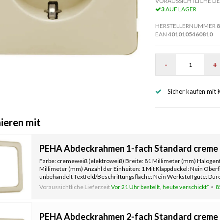
VORAUSSICHTLICHE LIE
3
AUF LAGER
HERSTELLERNUMMER
8
EAN
4010105460810
-
+
Sicher kaufen mit 
ieren mit
PEHA Abdeckrahmen 1-fach Standard creme 
Farbe: cremeweiß (elektroweiß) Breite: 81 Millimeter (mm) Halogenf
Millimeter (mm) Anzahl der Einheiten: 1 Mit Klappdeckel: Nein Ober
unbehandelt Textfeld/Beschriftungsfläche: Nein Werkstoffgüte: Duro
Voraussichtliche Lieferzeit
Vor 21 Uhr bestellt, heute verschickt*
8
PEHA Abdeckrahmen 2-fach Standard creme 