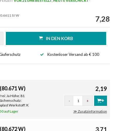
FERZEIT
VOR 21 UHR BESTELLT, HEUTE VERSCHICKT*
0.6611 SI W
7,28
IN DEN KORB
Käuferschutz
Kostenloser Versand ab € 100
(80.671 W)
2,19
rei: Ja Höhe: 81
flächenschutz:
-
+
plast Werkstoff: K
50 auf Lager
≫ Zusatzinformation
(80.672 W)
3,71