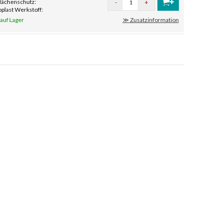
flächenschutz:
-
+
plast Werkstoff:
 auf Lager
≫ Zusatzinformation