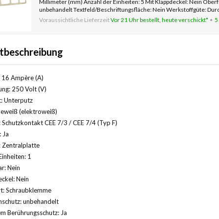
Millimeter (mm) Anzahl der Einheiten: 5 Mit Klappdeckel: Nein Ober
unbehandelt Textfeld/Beschriftungsfläche: Nein Werkstoffgüte: Duro
Voraussichtliche Lieferzeit
Vor 21 Uhr bestellt, heute verschickt*
5
tbeschreibung
 16 Ampère (A)
ng: 250 Volt (V)
: Unterputz
eweiß (elektroweiß)
 Schutzkontakt CEE 7/3 / CEE 7/4 (Typ F)
: Ja
Zentralplatte
Einheiten: 1
r: Nein
ckel: Nein
rt: Schraubklemme
nschutz: unbehandelt
m Berührungsschutz: Ja