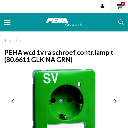
0
Startseite
PEHA wcd 1v ra schroef contr.lamp t
(80.6611 GLK NA GRN)