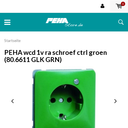
0
Startseite
PEHA wcd 1v ra schroef ctrl groen
(80.6611 GLK GRN)