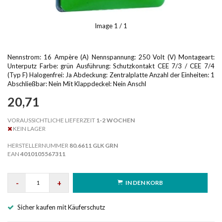
Image
1
/ 1
Nennstrom: 16 Ampère (A) Nennspannung: 250 Volt (V) Montageart:
Unterputz Farbe: grün Ausführung: Schutzkontakt CEE 7/3 / CEE 7/4
(Typ F) Halogenfrei: Ja Abdeckung: Zentralplatte Anzahl der Einheiten: 1
Abschließbar: Nein Mit Klappdeckel: Nein Anschl
20,71
VORAUSSICHTLICHE LIEFERZEIT
1-2 WOCHEN
KEIN LAGER
HERSTELLERNUMMER
80.6611 GLK GRN
EAN
4010105567311
-
+
IN DEN KORB
Sicher kaufen mit Käuferschutz