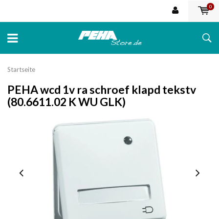
0
Startseite
PEHA wcd 1v ra schroef klapd tekstv
(80.6611.02 K WU GLK)