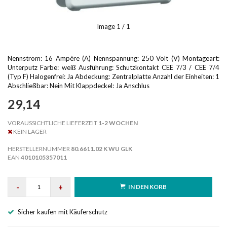
Image
1
/ 1
Nennstrom: 16 Ampère (A) Nennspannung: 250 Volt (V) Montageart:
Unterputz Farbe: weiß Ausführung: Schutzkontakt CEE 7/3 / CEE 7/4
(Typ F) Halogenfrei: Ja Abdeckung: Zentralplatte Anzahl der Einheiten: 1
Abschließbar: Nein Mit Klappdeckel: Ja Anschlus
29,14
VORAUSSICHTLICHE LIEFERZEIT
1-2 WOCHEN
KEIN LAGER
HERSTELLERNUMMER
80.6611.02 K WU GLK
EAN
4010105357011
-
+
IN DEN KORB
Sicher kaufen mit Käuferschutz