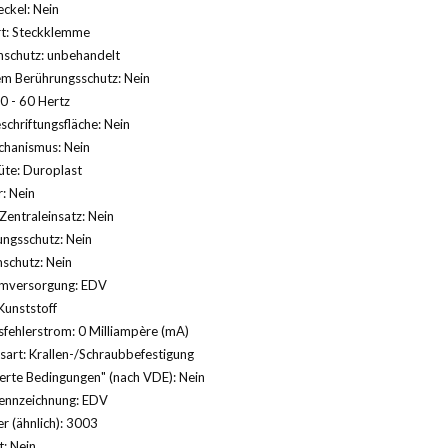
ckel: Nein
rt: Steckklemme
nschutz: unbehandelt
em Berührungsschutz: Nein
0 - 60 Hertz
schriftungsfläche: Nein
hanismus: Nein
üte: Duroplast
: Nein
Zentraleinsatz: Nein
ngsschutz: Nein
schutz: Nein
mversorgung: EDV
Kunststoff
fehlerstrom: 0 Milliampère (mA)
sart: Krallen-/Schraubbefestigung
erte Bedingungen" (nach VDE): Nein
ennzeichnung: EDV
 (ähnlich): 3003
: Nein