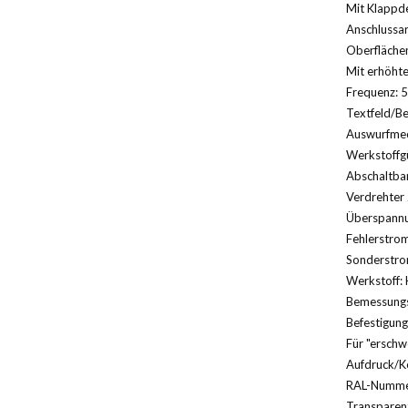
Mit Klappde
Anschlussa
Oberfläche
Mit erhöht
Frequenz: 5
Textfeld/Be
Auswurfmec
Werkstoffg
Abschaltbar
Verdrehter 
Überspannu
Fehlerstrom
Sonderstro
Werkstoff: 
Bemessungs
Befestigung
Für "erschw
Aufdruck/K
RAL-Nummer
Transparent