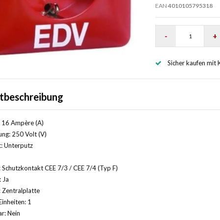
EAN
4010105795318
-
+
Sicher kaufen mit 
tbeschreibung
 16 Ampère (A)
ng: 250 Volt (V)
: Unterputz
 Schutzkontakt CEE 7/3 / CEE 7/4 (Typ F)
: Ja
Zentralplatte
Einheiten: 1
r: Nein