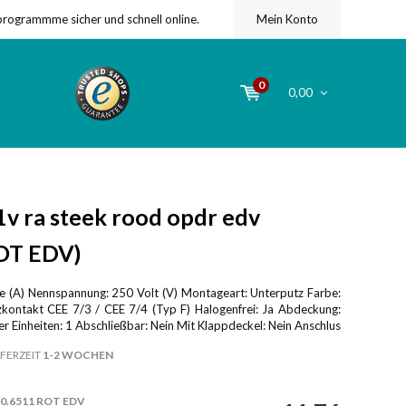
programmme sicher und schnell online.
Mein Konto
0
0,00
v ra steek rood opdr edv
OT EDV)
 (A) Nennspannung: 250 Volt (V) Montageart: Unterputz Farbe:
zkontakt CEE 7/3 / CEE 7/4 (Typ F) Halogenfrei: Ja Abdeckung:
er Einheiten: 1 Abschließbar: Nein Mit Klappdeckel: Nein Anschlus
FERZEIT
1-2 WOCHEN
0.6511 ROT EDV