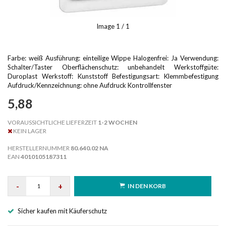
Image
1
/ 1
Farbe: weiß Ausführung: einteilige Wippe Halogenfrei: Ja Verwendung:
Schalter/Taster Oberflächenschutz: unbehandelt Werkstoffgüte:
Duroplast Werkstoff: Kunststoff Befestigungsart: Klemmbefestigung
Aufdruck/Kennzeichnung: ohne Aufdruck Kontrollfenster
5,88
VORAUSSICHTLICHE LIEFERZEIT
1-2 WOCHEN
KEIN LAGER
HERSTELLERNUMMER
80.640.02 NA
EAN
4010105187311
-
+
IN DEN KORB
Sicher kaufen mit Käuferschutz