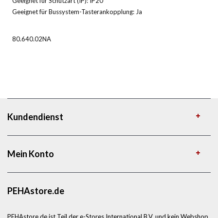
Geeignet für Schutzart (IP): IP20
Geeignet für Bussystem-Tasterankopplung: Ja
80.640.02NA
Kundendienst
Mein Konto
PEHAstore.de
PEHAstore.de ist Teil der e-Stores International B.V. und kein Webshop