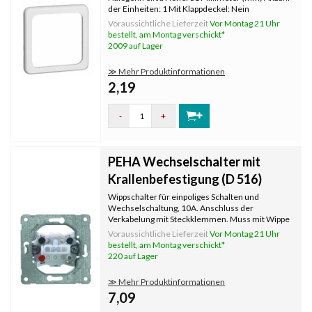
der Einheiten: 1 Mit Klappdeckel: Nein
Oberflächenschutz: unbehandelt
Voraussichtliche Lieferzeit
Vor Montag 21 Uhr
Textfeld/Beschriftungsfläche: Nein
bestellt, am Montag verschickt*
Werkstoffgüte: Duroplast Werkstoff: Kunststoff
2009 auf Lager
Befestigun
≫ Mehr Produktinformationen
2,19
-
+
PEHA Wechselschalter mit
Krallenbefestigung (D 516)
Wippschalter für einpoliges Schalten und
Wechselschaltung, 10A. Anschluss der
Verkabelung mit Steckklemmen. Muss mit Wippe
und Abdeckrahmen komplettiert werden, die
Voraussichtliche Lieferzeit
Vor Montag 21 Uhr
separat bestellt werden. Mit Krallenbefestigung.
bestellt, am Montag verschickt*
220 auf Lager
≫ Mehr Produktinformationen
7,09