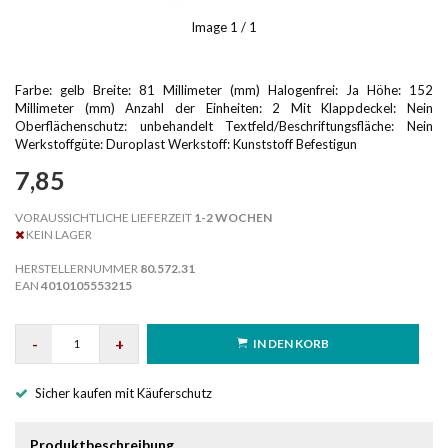
Image
1
/ 1
Farbe: gelb Breite: 81 Millimeter (mm) Halogenfrei: Ja Höhe: 152
Millimeter (mm) Anzahl der Einheiten: 2 Mit Klappdeckel: Nein
Oberflächenschutz: unbehandelt Textfeld/Beschriftungsfläche: Nein
Werkstoffgüte: Duroplast Werkstoff: Kunststoff Befestigun
7,85
VORAUSSICHTLICHE LIEFERZEIT
1-2 WOCHEN
KEIN LAGER
HERSTELLERNUMMER
80.572.31
EAN
4010105553215
-
+
IN DEN KORB
Sicher kaufen mit Käuferschutz
Produktbeschreibung