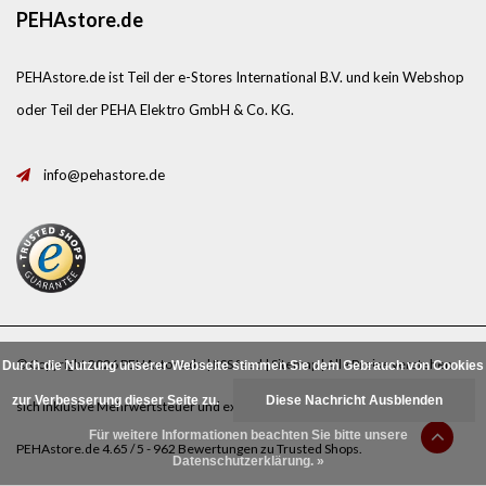
PEHAstore.de
PEHAstore.de ist Teil der e-Stores International B.V. und kein Webshop
oder Teil der PEHA Elektro GmbH & Co. KG.
info@pehastore.de
© Copyright 2026 PEHAstore.de |
RSS feed
|
Sitemap
| Alle Preise verstehen
Durch die Nutzung unserer Webseite stimmen Sie dem Gebrauch von Cookies
zur Verbesserung dieser Seite zu.
Diese Nachricht Ausblenden
sich inklusive Mehrwertsteuer und exklusive
Porto
.
Für weitere Informationen beachten Sie bitte unsere
PEHAstore.de
4.65
/
5
-
962
Bewertungen zu
Trusted Shops
.
Datenschutzerklärung. »