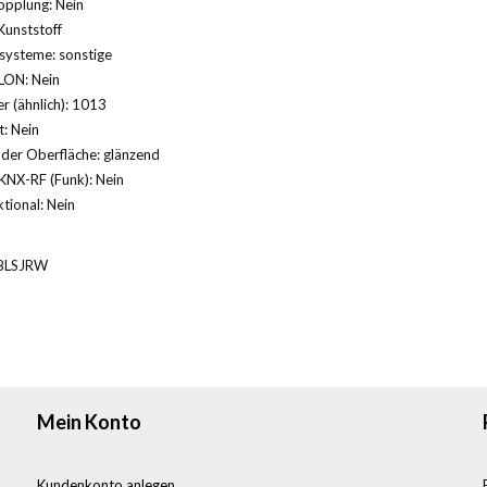
opplung: Nein
Kunststoff
systeme: sonstige
LON: Nein
 (ähnlich): 1013
: Nein
der Oberfläche: glänzend
KNX-RF (Funk): Nein
tional: Nein
BLSJRW
Mein Konto
Kundenkonto anlegen