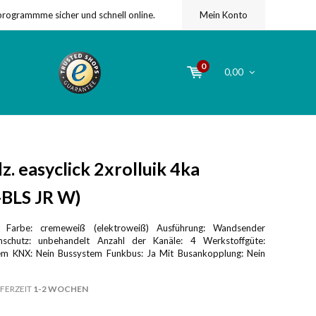
programmme sicher und schnell online.
Mein Konto
0
0,00
 easyclick 2xrolluik 4ka
-BLS JR W)
z Farbe: cremeweiß (elektroweiß) Ausführung: Wandsender
nschutz: unbehandelt Anzahl der Kanäle: 4 Werkstoffgüte:
m KNX: Nein Bussystem Funkbus: Ja Mit Busankopplung: Nein
FERZEIT
1-2 WOCHEN