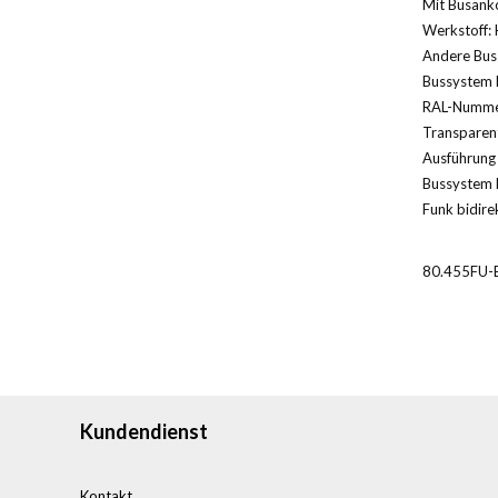
Mit Busank
Werkstoff: 
Andere Bus
Bussystem 
RAL-Nummer
Transparent
Ausführung 
Bussystem 
Funk bidirek
80.455FU-
Kundendienst
Kontakt