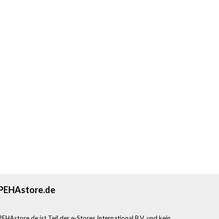
PEHAstore.de
PEHAstore.de ist Teil der e-Stores International B.V. und kein