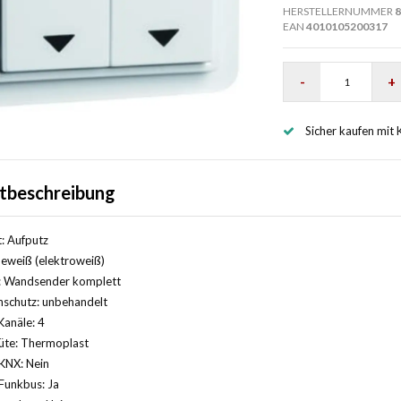
HERSTELLERNUMMER
8
EAN
4010105200317
-
+
Sicher kaufen mit 
tbeschreibung
: Aufputz
eweiß (elektroweiß)
: Wandsender komplett
nschutz: unbehandelt
Kanäle: 4
üte: Thermoplast
KNX: Nein
Funkbus: Ja