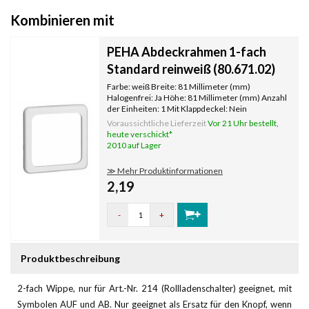
Kombinieren mit
PEHA Abdeckrahmen 1-fach
Standard reinweiß (80.671.02)
Farbe: weiß Breite: 81 Millimeter (mm)
Halogenfrei: Ja Höhe: 81 Millimeter (mm) Anzahl
der Einheiten: 1 Mit Klappdeckel: Nein
Oberflächenschutz: unbehandelt
Voraussichtliche Lieferzeit
Vor 21 Uhr bestellt,
Textfeld/Beschriftungsfläche: Nein
heute verschickt*
Werkstoffgüte: Duroplast Werkstoff: Kunststoff
2010 auf Lager
Befestigun
≫ Mehr Produktinformationen
2,19
-
+
Produktbeschreibung
2-fach Wippe, nur für Art.-Nr. 214 (Rollladenschalter) geeignet, mit
Symbolen AUF und AB. Nur geeignet als Ersatz für den Knopf, wenn