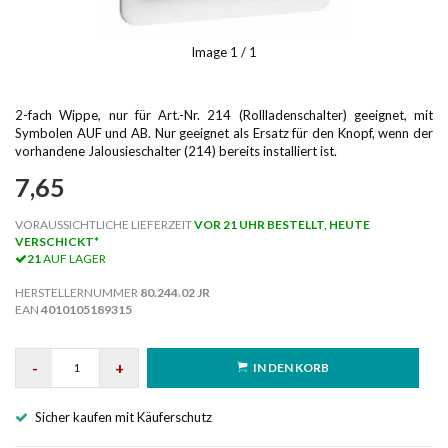
Image
1
/ 1
2-fach Wippe, nur für Art.-Nr. 214 (Rollladenschalter) geeignet, mit
Symbolen AUF und AB. Nur geeignet als Ersatz für den Knopf, wenn der
vorhandene Jalousieschalter (214) bereits installiert ist.
7,65
VORAUSSICHTLICHE LIEFERZEIT
VOR 21 UHR BESTELLT, HEUTE
VERSCHICKT*
21
AUF LAGER
HERSTELLERNUMMER
80.244.02 JR
EAN
4010105189315
-
+
IN DEN KORB
Sicher kaufen mit Käuferschutz