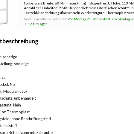
Farbe: weiß Breite: 60 Millimeter (mm) Halogenfrei: Ja Höhe: 113 Mi
Anzahl der Einheiten: 2 Mit Klappdeckel: Nein Oberflächenschutz: u
Textfeld/Beschriftungsfläche: Nein Werkstoffgüte: Thermoplast Werk
Befesti
Voraussichtliche Lieferzeit
Vor Montag 21 Uhr bestellt, am Montag ve
12 auf Lager
tbeschreibung
: sonstige
ellung: sonstige
: Ja
ckel: Nein
: Modular-Jack
nschutz: unbehandelt
astung: Nein
üte: Thermoplast
gsfeld: ohne Beschriftungsfeld
Kunststoff
sart: Befestigung mit Schraube