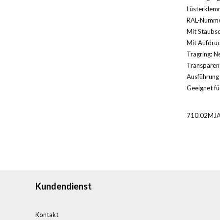
Lüsterklem
RAL-Nummer
Mit Staubsc
Mit Aufdruc
Tragring: N
Transparent
Ausführung 
Geeignet für
710.02MJ
Kundendienst
Kontakt