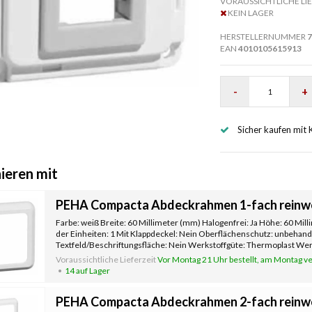
VORAUSSICHTLICHE LIE
KEIN LAGER
HERSTELLERNUMMER
7
EAN
4010105615913
-
+
Sicher kaufen mit 
ieren mit
PEHA Compacta Abdeckrahmen 1-fach reinwe
Farbe: weiß Breite: 60 Millimeter (mm) Halogenfrei: Ja Höhe: 60 Mil
der Einheiten: 1 Mit Klappdeckel: Nein Oberflächenschutz: unbehand
Textfeld/Beschriftungsfläche: Nein Werkstoffgüte: Thermoplast Werk
Befestig
Voraussichtliche Lieferzeit
Vor Montag 21 Uhr bestellt, am Montag ve
14 auf Lager
PEHA Compacta Abdeckrahmen 2-fach reinwe