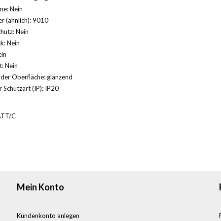
me: Nein
 (ähnlich): 9010
hutz: Nein
k: Nein
ein
: Nein
der Oberfläche: glänzend
 Schutzart (IP): IP20
ATT/C
Mein Konto
Kundenkonto anlegen