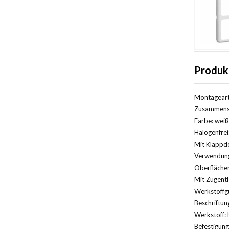
Produk
Montageart
Zusammenst
Farbe: weiß
Halogenfrei
Mit Klappde
Verwendung
Oberfläche
Mit Zugentl
Werkstoffg
Beschriftun
Werkstoff: 
Befestigung