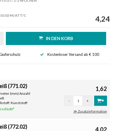
FERZEIT
1-2 WOCHEN
10.02 MJ ATT/C
4,24
IN DEN KORB
Käuferschutz
Kostenloser Versand ab € 100
iß (771.02)
1,62
limeter (mm) Anzahl
elt
-
+
stoff: Kunststoff
rschickt*
≫ Zusatzinformation
iß (772.02)
4,02