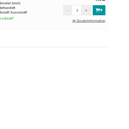
llimeter (mm)
nbehandelt
-
+
stoff: Kunststoff
rschickt*
≫ Zusatzinformation