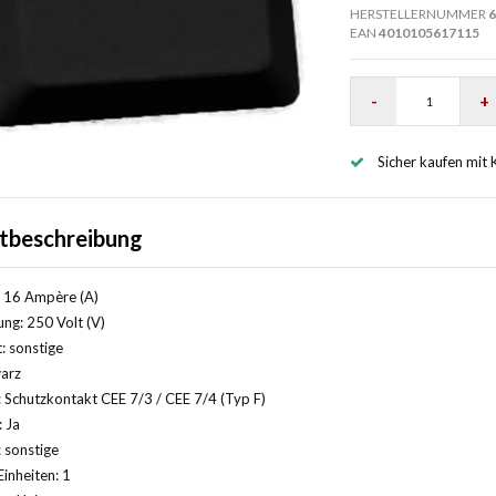
HERSTELLERNUMMER
6
EAN
4010105617115
-
+
Sicher kaufen mit 
tbeschreibung
 16 Ampère (A)
ng: 250 Volt (V)
: sonstige
arz
 Schutzkontakt CEE 7/3 / CEE 7/4 (Typ F)
: Ja
 sonstige
Einheiten: 1