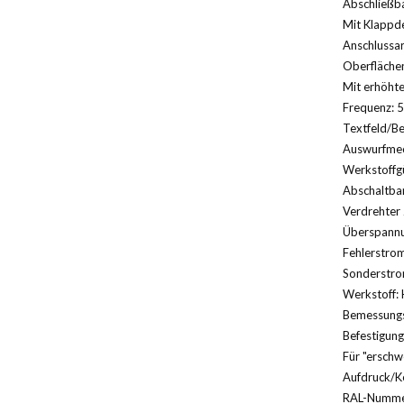
Abschließba
Mit Klappde
Anschlussa
Oberfläche
Mit erhöht
Frequenz: 5
Textfeld/Be
Auswurfmec
Werkstoffg
Abschaltbar
Verdrehter 
Überspannu
Fehlerstrom
Sonderstro
Werkstoff: 
Bemessungs
Befestigung
Für "erschw
Aufdruck/K
RAL-Nummer