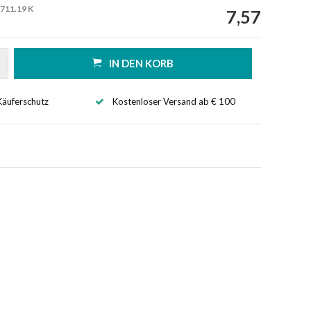
711.19 K
7,57
IN DEN KORB
Käuferschutz
Kostenloser Versand ab € 100