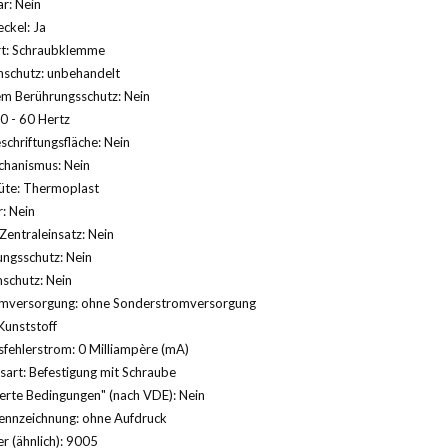
r: Nein
ckel: Ja
rt: Schraubklemme
nschutz: unbehandelt
em Berührungsschutz: Nein
0 - 60 Hertz
schriftungsfläche: Nein
hanismus: Nein
üte: Thermoplast
: Nein
Zentraleinsatz: Nein
ngsschutz: Nein
schutz: Nein
mversorgung: ohne Sonderstromversorgung
Kunststoff
fehlerstrom: 0 Milliampère (mA)
sart: Befestigung mit Schraube
erte Bedingungen" (nach VDE): Nein
ennzeichnung: ohne Aufdruck
 (ähnlich): 9005