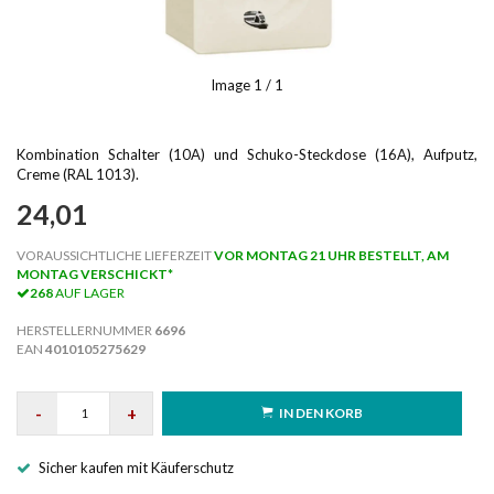
Image
1
/ 1
Kombination Schalter (10A) und Schuko-Steckdose (16A), Aufputz,
Creme (RAL 1013).
24,01
VORAUSSICHTLICHE LIEFERZEIT
VOR MONTAG 21 UHR BESTELLT, AM
MONTAG VERSCHICKT*
268
AUF LAGER
HERSTELLERNUMMER
6696
EAN
4010105275629
-
+
IN DEN KORB
Sicher kaufen mit Käuferschutz