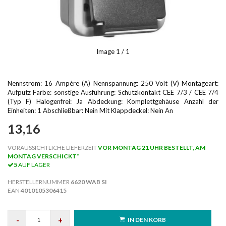
Image
1
/ 1
Nennstrom: 16 Ampère (A) Nennspannung: 250 Volt (V) Montageart:
Aufputz Farbe: sonstige Ausführung: Schutzkontakt CEE 7/3 / CEE 7/4
(Typ F) Halogenfrei: Ja Abdeckung: Komplettgehäuse Anzahl der
Einheiten: 1 Abschließbar: Nein Mit Klappdeckel: Nein An
13,16
VORAUSSICHTLICHE LIEFERZEIT
VOR MONTAG 21 UHR BESTELLT, AM
MONTAG VERSCHICKT*
5
AUF LAGER
HERSTELLERNUMMER
6620 WAB SI
EAN
4010105306415
-
+
IN DEN KORB