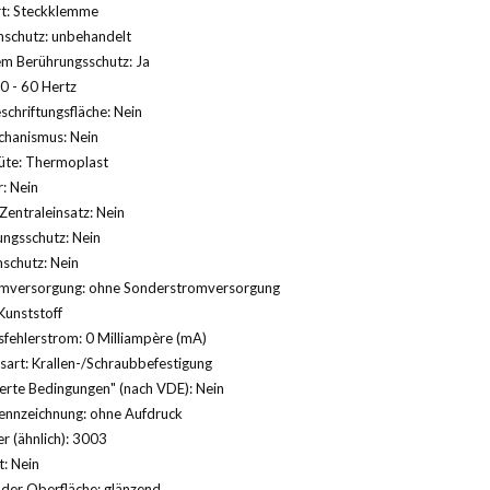
rt: Steckklemme
nschutz: unbehandelt
m Berührungsschutz: Ja
0 - 60 Hertz
schriftungsfläche: Nein
hanismus: Nein
üte: Thermoplast
: Nein
Zentraleinsatz: Nein
ngsschutz: Nein
schutz: Nein
mversorgung: ohne Sonderstromversorgung
Kunststoff
fehlerstrom: 0 Milliampère (mA)
sart: Krallen-/Schraubbefestigung
erte Bedingungen" (nach VDE): Nein
ennzeichnung: ohne Aufdruck
 (ähnlich): 3003
: Nein
der Oberfläche: glänzend