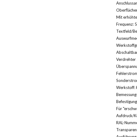
Anschlussa
Oberfläche
Mit erhöhte
Frequenz: 5
Textfeld/Be
Auswurfmec
Werkstoffg
Abschaltbar
Verdrehter 
Überspannu
Fehlerstrom
Sonderstro
Werkstoff: 
Bemessungs
Befestigung
Für "erschw
Aufdruck/K
RAL-Nummer
Transparent
Ausführung 