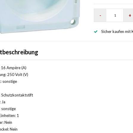
-
+
Sicher kaufen mit 
tbeschreibung
 16 Ampère (A)
ng: 250 Volt (V)
: sonstige
 Schutzkontaktstift
: Ja
 sonstige
Einheiten: 1
r: Nein
ckel: Nein