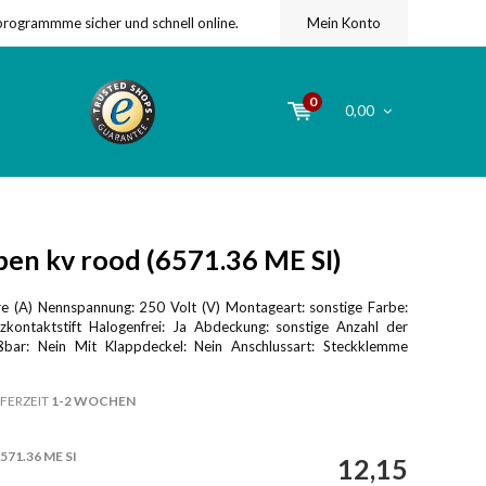
programmme sicher und schnell online.
Mein Konto
0
0,00
en kv rood (6571.36 ME SI)
 (A) Nennspannung: 250 Volt (V) Montageart: sonstige Farbe:
zkontaktstift Halogenfrei: Ja Abdeckung: sonstige Anzahl der
eßbar: Nein Mit Klappdeckel: Nein Anschlussart: Steckklemme
FERZEIT
1-2 WOCHEN
571.36 ME SI
12,15