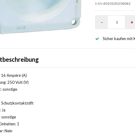
EAN
4010105258042
-
+
Sicher kaufen mit 
tbeschreibung
 16 Ampère (A)
ng: 250 Volt (V)
: sonstige
 Schutzkontaktstift
: Ja
 sonstige
Einheiten: 1
r: Nein