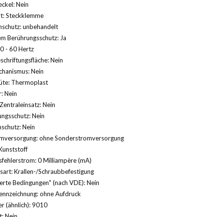
ckel: Nein
rt: Steckklemme
nschutz: unbehandelt
m Berührungsschutz: Ja
0 - 60 Hertz
schriftungsfläche: Nein
hanismus: Nein
üte: Thermoplast
: Nein
Zentraleinsatz: Nein
ngsschutz: Nein
schutz: Nein
mversorgung: ohne Sonderstromversorgung
Kunststoff
fehlerstrom: 0 Milliampère (mA)
sart: Krallen-/Schraubbefestigung
erte Bedingungen" (nach VDE): Nein
ennzeichnung: ohne Aufdruck
 (ähnlich): 9010
: Nein