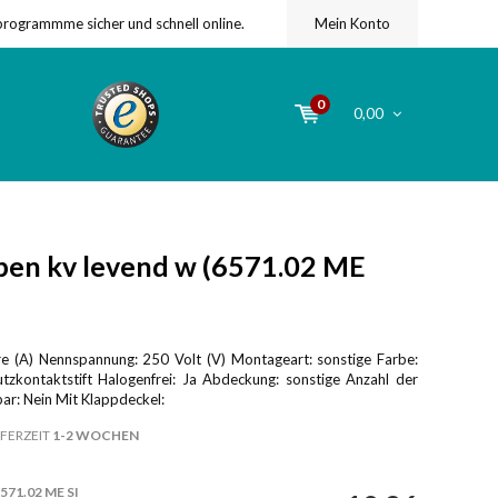
programmme sicher und schnell online.
Mein Konto
0
0,00
en kv levend w (6571.02 ME
 (A) Nennspannung: 250 Volt (V) Montageart: sonstige Farbe:
tzkontaktstift Halogenfrei: Ja Abdeckung: sonstige Anzahl der
bar: Nein Mit Klappdeckel:
FERZEIT
1-2 WOCHEN
571.02 ME SI