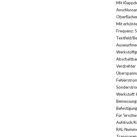
Mit Klappde
Anschlussa
Oberfläche
Mit erhöhte
Frequenz: 5
Textfeld/Be
Auswurfmec
Werkstoffg
Abschaltbar
Verdrehter 
Überspannu
Fehlerstrom
Sonderstro
Werkstoff: 
Bemessungs
Befestigung
Für "erschw
Aufdruck/K
RAL-Nummer
Transparent