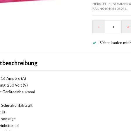
HERSTELLERNUMMER
6
EAN
4010105405941
-
+
Sicher kaufen mit 
tbeschreibung
 16 Ampère (A)
ng: 250 Volt (V)
: Geräteeinbaukanal
 Schutzkontaktstift
: Ja
 sonstige
Einheiten: 3