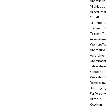
Abschließba
Mit Klappde
Anschlussa
Oberfläche
Mit erhöhte
Frequenz: 5
Textfeld/Be
Auswurfmec
Werkstoffg
Abschaltbar
Verdrehter 
Überspannu
Fehlerstrom
Sonderstrom
Werkstoff: 
Bemessungs
Befestigung
Für "erschw
Aufdruck/K
RAL-Nummer