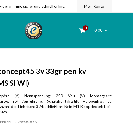
programmme sicher und schnell online.
Mein Konto
0
0,00
oncept45 3v 33gr pen kv
MS SI WI)
père (A) Nennspannung: 250 Volt (V) Montageart:
arbe: rot Ausführung: Schutzkontaktstift Halogenfrei: Ja
nzahl der Einheiten: 3 Abschließbar: Nein Mit Klappdeckel: Nein
klem
FERZEIT
1-2 WOCHEN