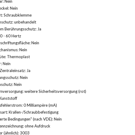
r: Nein
ckel: Nein
rt: Schraubklemme
nschutz: unbehandelt
m Berührungsschutz: Ja
0 - 60 Hertz
schriftungsfläche: Nein
hanismus: Nein
üte: Thermoplast
: Nein
Zentraleinsatz: Ja
ngsschutz: Nein
schutz: Nein
versorgung: weitere Sicherheitsversorgung (rot)
Kunststoff
fehlerstrom: 0 Milliampère (mA)
sart: Krallen-/Schraubbefestigung
erte Bedingungen" (nach VDE): Nein
ennzeichnung: ohne Aufdruck
 (ähnlich): 3003