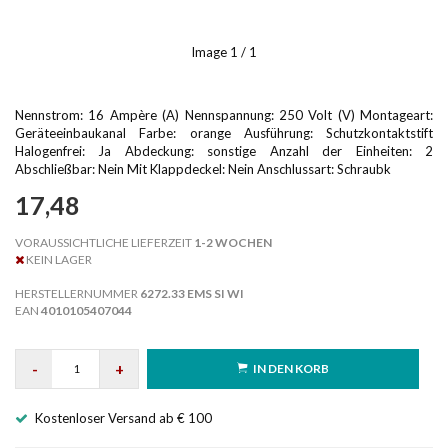
Image
1
/ 1
Nennstrom: 16 Ampère (A) Nennspannung: 250 Volt (V) Montageart:
Geräteeinbaukanal Farbe: orange Ausführung: Schutzkontaktstift
Halogenfrei: Ja Abdeckung: sonstige Anzahl der Einheiten: 2
Abschließbar: Nein Mit Klappdeckel: Nein Anschlussart: Schraubk
17,48
VORAUSSICHTLICHE LIEFERZEIT
1-2 WOCHEN
KEIN LAGER
HERSTELLERNUMMER
6272.33 EMS SI WI
EAN
4010105407044
-
+
IN DEN KORB
Kostenloser Versand ab € 100