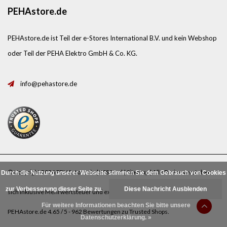
PEHAstore.de
PEHAstore.de ist Teil der e-Stores International B.V. und kein Webshop
oder Teil der PEHA Elektro GmbH & Co. KG.
info@pehastore.de
© Copyright 2026 PEHAstore.de |
RSS feed
|
Sitemap
| Alle Preise verstehen
Durch die Nutzung unserer Webseite stimmen Sie dem Gebrauch von Cookies
zur Verbesserung dieser Seite zu.
Diese Nachricht Ausblenden
sich inklusive Mehrwertsteuer und exklusive
Porto
.
Für weitere Informationen beachten Sie bitte unsere
PEHAstore.de
4.65
/
5
-
962
Bewertungen zu
Trusted Shops
.
Datenschutzerklärung. »